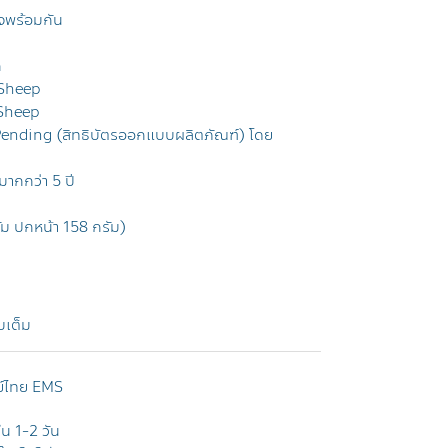
์จพร้อมกัน
ก
eSheep
 Sheep
 Pending (สิทธิบัตรออกแบบผลิตภัณฑ์) โดย
ากกว่า 5 ปี
ัม ปกหน้า 158 กรัม)
ับเต็ม
ย์ไทย EMS
ใน 1-2 วัน