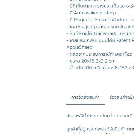
- มีที่เก็บปากกา รางขวา เก็บและชาร
- มี Auto wakeup-sleep
- มี Magnetic Fin คว่ำแล้วปกไม่ต
- เคส Flagship จากแบรนด์ Appl
- สินค้าภายใต้ Trademark แบรนด์
- เคสและปกพับแบบนี้ได้มี Patent
AppleSheep
- ผลิตจากประสบการณ์ทำเคส iPad ม
- ขนาด 20x15.2x2.2 cm
- น้ำหนัก 310 กรัม (ปกหลัง 152 กร
การจัดส่งสินค้า
รีวิวสินค้าฉบ
จัดส่งฟรีทั่วประเทศไทย โดยไปรษณี
ลูกค้าที่อยู่กรุงเทพจะได้รับสินค้าภาย