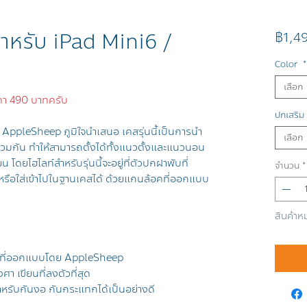
หรับ iPad Mini6 /
฿1,4
Color
*
เลือก
าคา 490 บาทครับ
ปกเสริม
่ AppleSheep ภูมิใจนำเสนอ เคสรุ่นนี้เป็นการนำ
เลือก
วมกัน ทำให้สามารถตั้งได้ทั้งแนวตั้งและแนวนอน
โดยไฮไลท์สำหรับรุ่นนี้จะอยู่ที่ตัวปกฝาพับที่
จำนวน
*
ใส่เข้าไปในฐานเคสได้ ด้วยแกนล้อคที่ออกแบบ
สินค้าห
คที่ออกแบบโดย AppleSheep
า เขียนที่ลงตัวที่สุด
หรับกันงอ กันกระแทกได้เป็นอย่างดี