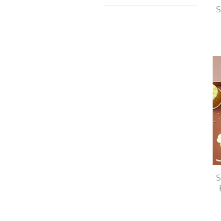
S
฿99
฿790
S