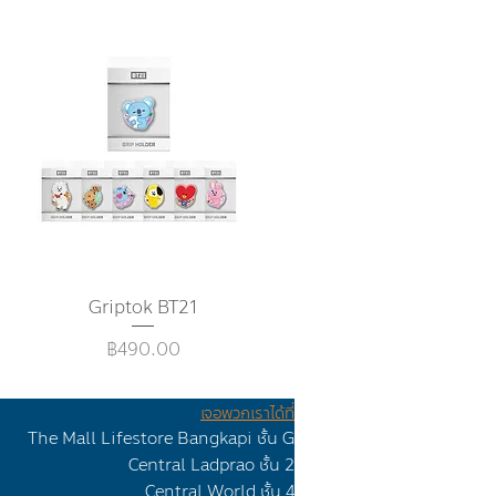
Griptok BT21
ดูข้อมูลด่วน
ราคา
฿490.00
เจอพวกเราได้ที่
The Mall Lifestore Bangkapi ชั้น G
Ceทtr
al Lad
prao
ชั้น 2
Central Worl
d ชั้น 4