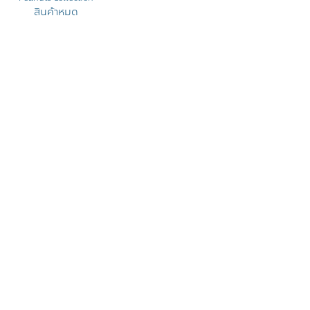
สินค้าหมด
Let’s enjoy your life with
PEANUTS