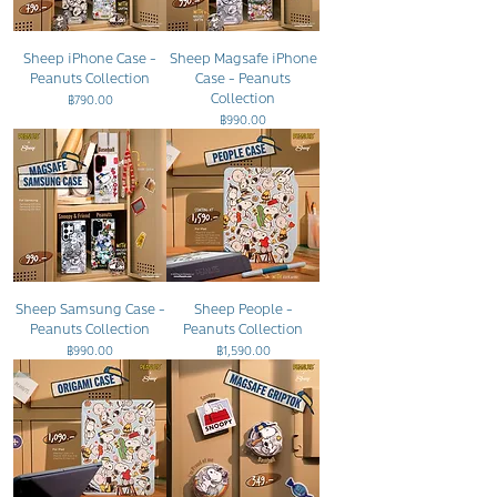
Sheep iPhone Case -
Sheep Magsafe iPhone
Peanuts Collection
Case - Peanuts
Collection
ราคา
฿790.00
ราคา
฿990.00
Sheep Samsung Case -
Sheep People -
Peanuts Collection
Peanuts Collection
ราคา
ราคา
฿990.00
฿1,590.00