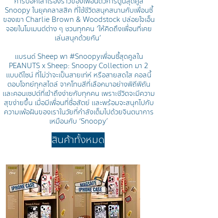
การบอกเล่าเรื่องราวของเพื่อนตัวการ์ตูนสุดคูล
Snoopy ในยุคคลาสสิค ที่ใช้ชีวิตสนุกสนานกับเพื่อนซี้
ของเขา Charlie Brown & Woodstock ปล่อยใจเอ็น
จอยในโมเมนต์ต่าง ๆ ชวนทุกคน ‘ให้คิดถึงเพื่อนที่เคย
เล่นสนุกด้วยกัน’
แบรนด์ Sheep พา #Snoopyเพื่อนซี้สุดคูลใน
PEANUTS x Sheep: Snoopy Collection มา 2
แบบดีไซน์ ที่ไม่ว่าจะเป็นสายเท่ห์ หรือสายสดใส คอลนี้
ตอบโจทย์ทุกสไตล์ จากโทนสีที่เลือกมาอย่างพิถีพิถัน
และคอนเซปต์ที่เข้าถึงง่ายกับทุกคน เพราะชีวิตจะมีความ
สุขง่ายขึ้น เมื่อมีเพื่อนที่ซื่อสัตย์ และพร้อมจะสนุกไปกับ
ความเพ้อฝันของเราในวัยที่กำลังเต็มไปด้วยจินตนาการ
เหมือนกับ ‘Snoopy’
สินค้าทั้งหมด