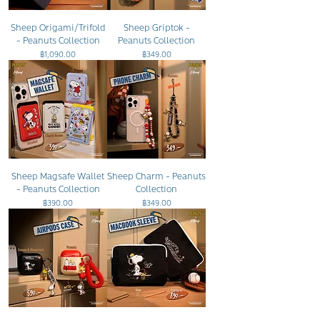
Sheep Origami/Trifold
Sheep Griptok -
- Peanuts Collection
Peanuts Collection
ราคา
ราคา
฿1,090.00
฿349.00
Sheep Magsafe Wallet
Sheep Charm - Peanuts
- Peanuts Collection
Collection
ราคา
ราคา
฿390.00
฿349.00