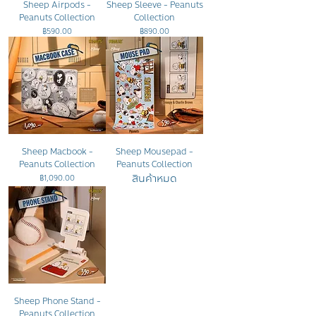
Sheep Airpods -
Sheep Sleeve - Peanuts
Peanuts Collection
Collection
ราคา
ราคา
฿590.00
฿890.00
Sheep Macbook -
Sheep Mousepad -
Peanuts Collection
Peanuts Collection
สินค้าหมด
ราคา
฿1,090.00
Sheep Phone Stand -
Peanuts Collection