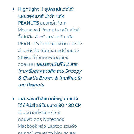
Highlight !! อุปกรณ์แต่งโต๊ะ
แผ่นรองเมาส์ น่ารัก แก๊ง
PEANUTS
ลิขสิทธิ์แท้จาก
Mousepad Peanuts เสริมสไตล์
ขึ้นไปอีก สำหรับแฟนคลับแก๊ง
PEANUTS ในการแต่งบ้าน และโต๊ะ
อ่านหนังสือ กับคอลแลปร่วมของ
Sheep ที่ร่วมกันพัฒนาและ
ออกแบบ
แผ่นรองเม้าส์ใน 2 ลาย
โทนครีมสุดคลาสสิค ลาย Snoopy
& Charlie Brown & โทนฟ้าสดใส
ลาย Peanuts
แผ่นรองเม้าส์ขนาดใหญ่ ตกแต่ง
โต๊ะให้มีสไตล์ ในขนาด 80 * 30 CM
เป็นขนาดที่สามารถวาง
คอมพิวเตอร์ Notebook
Macbook หรือ Laptop รวมถึง
อุปกรณ์เสริมอย่าง Mouse และ