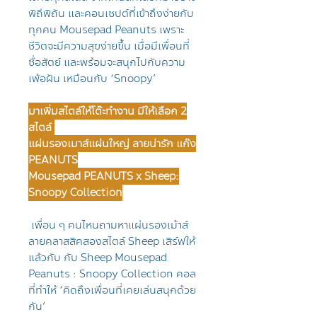
พิถีพิถัน และคอนเซปต์ที่เข้าถึงง่ายกับ
ทุกคน Mousepad Peanuts เพราะ
ชีวิตจะมีความสุขง่ายขึ้น เมื่อมีเพื่อนที่
ซื่อสัตย์ และพร้อมจะสนุกไปกับความ
เพ้อฝัน เหมือนกับ ‘Snoopy’
มาเพิ่มสไตล์ให้โต๊ะทำงาน มีให้เลือก 2
สไตล์
แผ่นรองเมาส์แผ่นใหญ่ ลายน่ารัก แก๊ง
PEANUTS
Mousepad PEANUTS x Sheep:
Snoopy Collection
เพื่อน ๆ คนไหนถามหาแผ่นรองเม้าส์
ลายคลาสสิคสองสไตล์ Sheep เสิร์ฟให้
แล้วกับ กับ Sheep Mousepad
Peanuts : Snoopy Collection คอล
ที่ทำให้ ‘คิดถึงเพื่อนที่เคยเล่นสนุกด้วย
กัน’