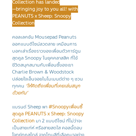
Collection has landed
—bringing joy to you all! with
PEANUTS x Sheep: Snoopy
Collection
คอลเลกชัน Mousepad Peanuts
ออกแบบดีไซน์ลวดลาย เหมือนการ
บอกเล่าเรื่องราวของเพื่อนตัวการ์ตูน
สุดคูล Snoopy ในยุคคลาสสิค ที่ใช้
ชีวิตสนุกสนานกับเพื่อนซี้ของเขา
Charlie Brown & Woodstock
ปล่อยใจเอ็นจอยในโมเมนต์ต่าง ๆ ชวน
ทุกคน
‘ให้คิดถึงเพื่อนที่เคยเล่นสนุก
ด้วยกัน’
แบรนด์ Sheep พา
#Snoopyเพื่อนซี้
สุดคูล PEANUTS x Sheep: Snoopy
Collection
มา 2 แบบดีไซน์ ที่ไม่ว่าจะ
เป็นสายเท่ห์ หรือสายสดใส คอลนี้ตอบ
โจทย์ทุกสไตล์ จากโทนสีที่เลือกมาอย่าง