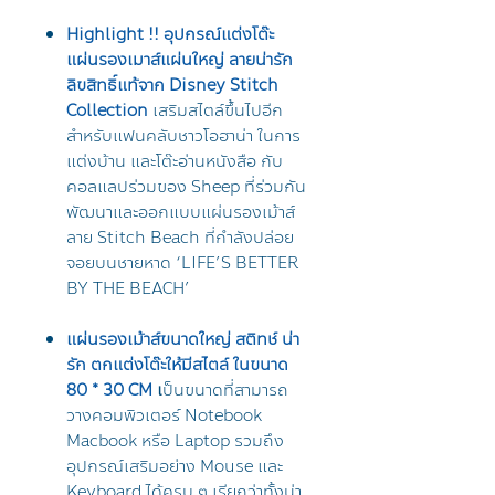
Highlight !! อุปกรณ์แต่งโต๊ะ
แผ่นรองเมาส์แผ่นใหญ่ ลายน่ารัก
ลิขสิทธิ์แท้จาก Disney Stitch
Collection
เสริมสไตล์ขึ้นไปอีก
สำหรับแฟนคลับชาวโอฮาน่า ในการ
แต่งบ้าน และโต๊ะอ่านหนังสือ กับ
คอลแลปร่วมของ Sheep ที่ร่วมกัน
พัฒนาและออกแบบแผ่นรองเม้าส์
ลาย Stitch Beach ที่กำลังปล่อย
จอยบนชายหาด ‘LIFE’S BETTER
BY THE BEACH’
แผ่นรองเม้าส์ขนาดใหญ่ สติทช์ น่า
รัก ตกแต่งโต๊ะให้มีสไตล์ ในขนาด
80 * 30 CM
เ
ป็นขนาดที่สามารถ
วางคอมพิวเตอร์ Notebook
Macbook หรือ Laptop รวมถึง
อุปกรณ์เสริมอย่าง Mouse และ
Keyboard ได้ครบ ๆ เรียกว่าทั้งน่า