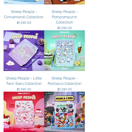
Sheep People -
Sheep People -
Cinnamoroll Collection
Pompompurin
Collection
ราคา
฿1,590.00
ราคา
฿1,590.00
Sheep People - Little
Sheep People -
Twin Stars Collection
Pochacco Collection
ราคา
ราคา
฿1,590.00
฿1,590.00