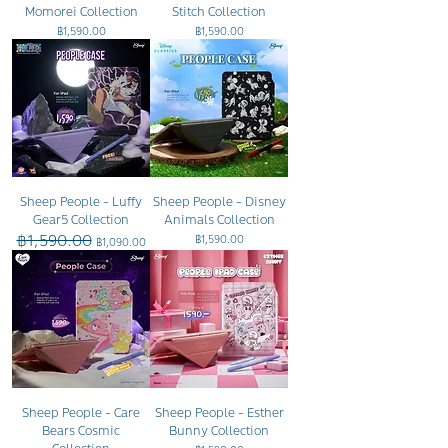
Momorei Collection
Stitch Collection
ราคา
ราคา
฿1,590.00
฿1,590.00
Sheep People - Luffy
Sheep People - Disney
Gear5 Collection
Animals Collection
฿1,590.00
ราคาปกติ
ราคาขายลด
ราคา
฿1,590.00
฿1,090.00
Sheep People - Care
Sheep People - Esther
Bears Cosmic
Bunny Collection