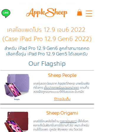
ส่งเร็ว ส่ง EMS
ฟรีก่อนบ่าย 3 ส่งเลย
เคสไอแพดโปร 12.9 เจน6 2022
(Case iPad Pro 12.9 Gen6 2022)
สำหรับ iPad Pro 12.9 Gen6 ลูกค้าสามารถกด
เลือกซื้อรุ่น iPad Pro 12.9 Gen5 ได้เลยครับ
Our Flagship
Sheep People
เคสรุ่นยอดนิยมจาก AppleSheep มาพร้อมฟัง
ก์ชั่นการ
เก็บปากกาพร้อมปลอกปากกา
แกนทั้ง
สองฝั่งถูกออกแบบมาให้กันงอและจับถนัด
รีวิวฉบับเต็ม
Sheep Origami
เคสซิลิโคนหลังใสด้าน
ราคาย่อมเยาว์
มีให้เลือก
หลายสีเน้นฟังก์ชั่นการใช้งานทั่วไป เหมาะสำหรับ
คนใช้ไอแพด ดูหนัง ฟังเพลง เล่น Social