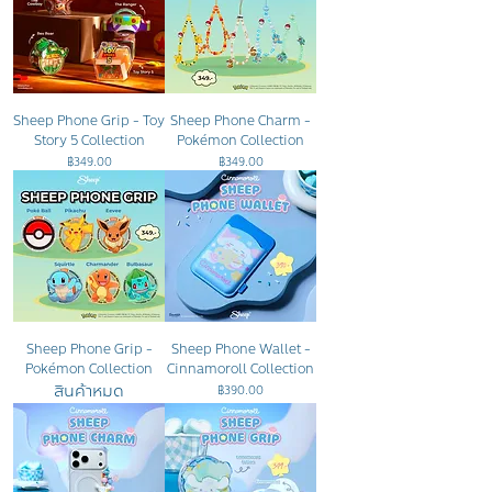
Sheep Phone Grip - Toy
Sheep Phone Charm -
Story 5 Collection
Pokémon Collection
ราคา
ราคา
฿349.00
฿349.00
Sheep Phone Grip -
Sheep Phone Wallet -
Pokémon Collection
Cinnamoroll Collection
สินค้าหมด
ราคา
฿390.00