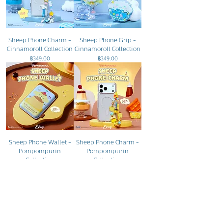
Sheep Phone Charm -
Sheep Phone Grip -
Cinnamoroll Collection
Cinnamoroll Collection
ราคา
ราคา
฿349.00
฿349.00
Sheep Phone Wallet -
Sheep Phone Charm -
Pompompurin
Pompompurin
Collection
Collection
ราคา
ราคา
฿390.00
฿349.00