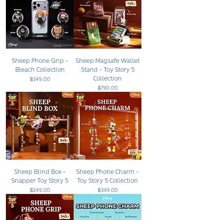
Sheep Phone Grip -
Sheep Magsafe Wallet
Bleach Collection
Stand - Toy Story 5
Collection
ราคา
฿349.00
ราคา
฿790.00
Sheep Blind Box -
Sheep Phone Charm -
Snapper Toy Story 5
Toy Story 5 Collection
ราคา
ราคา
฿249.00
฿349.00