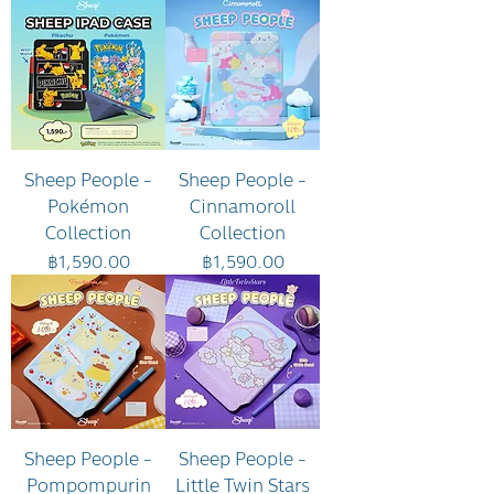
Sheep People -
Sheep People -
Pokémon
Cinnamoroll
Collection
Collection
ราคา
ราคา
฿1,590.00
฿1,590.00
Sheep People -
Sheep People -
Pompompurin
Little Twin Stars