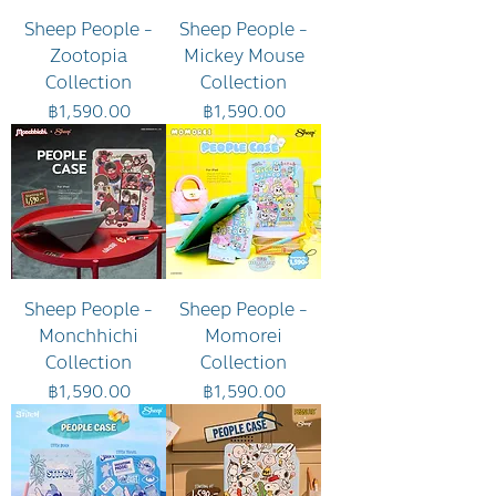
Sheep People -
Sheep People -
Zootopia
Mickey Mouse
Collection
Collection
ราคา
ราคา
฿1,590.00
฿1,590.00
Sheep People -
Sheep People -
Monchhichi
Momorei
Collection
Collection
ราคา
ราคา
฿1,590.00
฿1,590.00