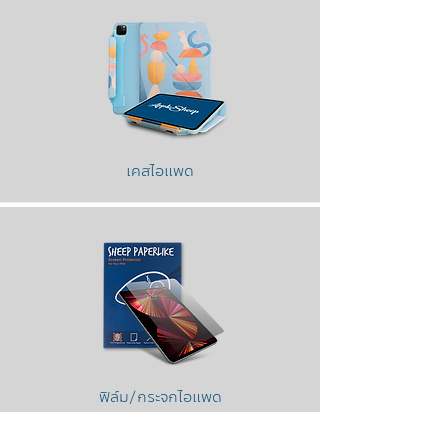
เคสไอแพด
ฟิล์ม/กระจกไอแพด