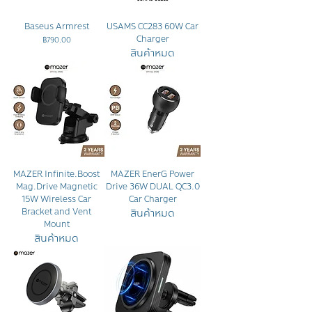
Baseus Armrest
USAMS CC283 60W Car
Charger
ราคา
฿790.00
สินค้าหมด
MAZER Infinite.Boost
MAZER EnerG Power
Mag.Drive Magnetic
Drive 36W DUAL QC3.0
15W Wireless Car
Car Charger
สินค้าหมด
Bracket and Vent
Mount
สินค้าหมด