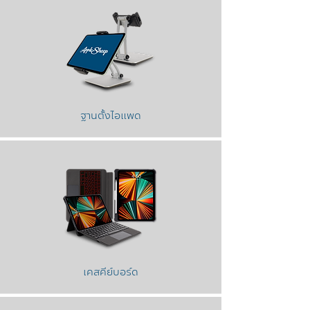
ฐานตั้งไอแพด
เคสคีย์บอร์ด