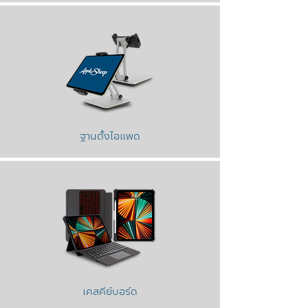
ฐานตั้งไอแพด
เคสคีย์บอร์ด