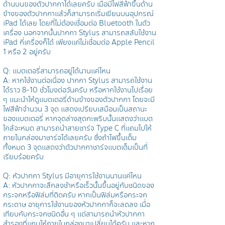
ด้านบนของตัวปากกาได้เลยครับ เมื่อมีไฟสีฟ้าขึ้นด้าน
ข้างของตัวปากกาแล้วก็สามารถเริ่มเขียนบนอุปกรณ์
iPad ได้เลย โดยที่ไม่ต้องเชื่อมต่อ Bluetooth ในตัว
เครื่อง นอกจากนั้นปากกา Stylus สามารถสลับใช้งาน
iPad กี่เครื่องก็ได้ เพียงแค่ไม่เชื่อมต่อ Apple Pencil
1 หรือ 2 อยู่ครับ
Q: แบตเตอรี่สามารถอยู่ได้นานแค่ไหน
A: หากใช้งานต่อเนื่อง ปากกา Stylus สามารถใช้งาน
ได้ราว 8-10 ชั่วโมงต่อวันครับ หรือหากใช้งานไปเรื่อย
ๆ แนะนำให้ดูแบตเตอรี่ด้านข้างของตัวปากกา โดยจะมี
ไฟสีฟ้าจำนวน 3 จุด แสดงเปรียบเสมือนเป็นสถานะ
ของแบตเตอรี่ หากจุดล่างสุดกะพริบนั้นแสดงว่าแบต
ใกล้จะหมด สามารถนำสายชาร์จ Type C ที่แถมไปให้
ภายในกล่องมาชาร์จได้เลยครับ ซึ่งถ้าไฟขึ้นเต็ม
ทั้งหมด 3 จุดแสดงว่าตัวปากกาชาร์จแบตเต็มเป็นที่
เรียบร้อยครับ
Q: หัวปากกา Stylus มีอายุการใช้งานนานแค่ไหน
A: หัวปากกาจะสึกลงช้าหรือเร็วนั้นขึ้นอยู่กับชนิดของ
กระจกหรือฟิล์มที่ติดครับ หากเป็นฟิล์มหรือกระจก
กระดาษ อายุการใช้งานของหัวปากกาก็จะลดลง เมื่อ
เทียบกับกระจกชนิดอื่น ๆ แต่สามารถนำหัวปากกา
สำรองที่แถมให้ภายในกล่องมาเปลี่ยนได้ครับ และหาก