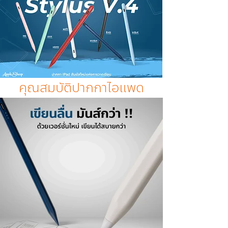
คุณสมบัติปากกาไอแพด