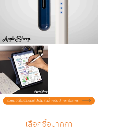
รับชมวีดีโอรีวิวและโปรโมชั่นสำหรับปากกาไอแพด
เลือกซื้อปากกา