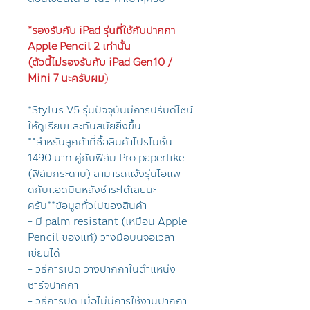
*รองรับกับ iPad รุ่นที่ใช้กับปากกา
Apple Pencil 2 เท่านั้น
(ตัวนี้ไม่รองรับกับ iPad Gen10 /
Mini 7 นะครับผม
)
*Stylus V5 รุ่นปัจจุบันมีการปรับดีไซน์
ให้ดูเรียบและทันสมัยยิ่งขึ้น
**สำหรับลูกค้าที่ซื้อสินค้าโปรโมชั่น
1490 บาท คู่กับฟิล์ม Pro paperlike
(ฟิล์มกระดาษ) สามารถแจ้งรุ่นไอแพ
ดกับแอดมินหลังชำระได้เลยนะ
ครับ**ข้อมูลทั่วไปของสินค้า
- มี palm resistant (เหมือน Apple
Pencil ของแท้) วางมือบนจอเวลา
เขียนได้
- วิธีการเปิด วางปากกาในตำแหน่ง
ชาร์จปากกา
- วิธีการปิด เมื่อไม่มีการใช้งานปากกา