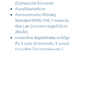
(Composite Silicone)
กันงอได้อย่างดีมาก
กันกระแทกระดับ Military
Standard 810G-516.7 ทดสอบใน
ห้อง Lab (ตกจากความสูง122cm
26ครั้ง)
ทดสอบโดย AppleSheep ตกได้สูง
ถึง 3 เมตร (การตกระดับ 3 เมตรมี
ความเสี่ยง ไม่ควรทดสอบเอง )
การจัดส่งสินค้า
จัดส่งฟรีทั่วประเทศไทย โดยไปรษณีย์
สินค้าตัวนี้ดีอย่างไร
ไทย EMS
Sheep Titan “เคสไอแพด” ตัวแรก
ลูกค้าที่อยู่กรุงเทพจะได้รับสินค้าภายใน
รุ่นไอแพดที่สามารถใช้งานได้
ของไทยที่ผ่าน Drop Test ระดับ
1-2 วัน
Military Standard เป็นเคสที่
iPad Pro 11 Gen4 M2 2022
ลูกค้าที่อยู่ต่างจังหวัดได้รับสินค้าภายใน
AppleSheep ภูมิใจที่สุดอีก 1 ตัว ยาว
รีวิวสินค้าฉบับเต็ม
iPad Pro 11 Gen3 M1 2021
2-3 วัน
หน่อยแต่อยากให้ลองอ่านกันดูครับ
iPad Pro 11 Gen2 2020