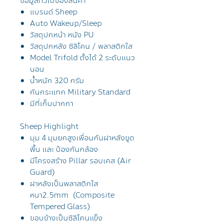
ข้อมูลทั่วไปของสินค้า
แบรนด์ Sheep
Auto Wakeup/Sleep
วัสดุปกหน้า หนัง PU
วัสดุปกหลัง ซิลิโคน / พลาสติกใส
Model Trifold ตั้งได้ 2 ระดับแนว
นอน
น้ำหนัก 320 กรัม
กันกระแทก Military Standard
มีที่เก็บปากกา
Sheep Highlight
มุม 4 มุมยกสูงเพื่อนกันฝาหลังขูด
พื้น และ ป้องกันกล้อง
มีโครงสร้าง Pillar รอบเคส (Air
Guard)
ฝาหลังเป็นพลาสติกใส
หนา2.5mm (Composite
Tempered Glass)
ขอบข้างเป็นซิลิโคนแข็ง