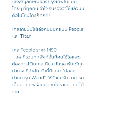
เชิงสัญลักษณ์ของกรุงเทพในแบบ
ไทยๆ ที่ทุกคนเข้าใจ รับรองว่าใช้แล้วมัน
ถือไปไหนใครก็ทัก!!!
เคสลายนี้มีให้เลือกบนปกแบบ People
และ Titan
เคส People ราคา 1490
- เคสที่รวมทุกฟังก์ชั่นที่คนใช้ไอแพด
ต้องการไว้ในเคสเดียว กันงอ พับได้ทุก
ท่าทาง ที่สำคัญตัวนี้มีแถม “ปลอก
ปากการุ่น Wand” ให้ด้วยครับ สามารถ
เก็บปากกาพร้อมปลอกในรางปากกาได้
เลย
เคส Titan (Origami / Trifold )
ราคา 1890
- เคสน้ำหนักเบาที่กันกระแทกดีที่สุด
ผ่านการทบสอบแบบ “Military
Standard” มาพร้อมกับความสวยและ