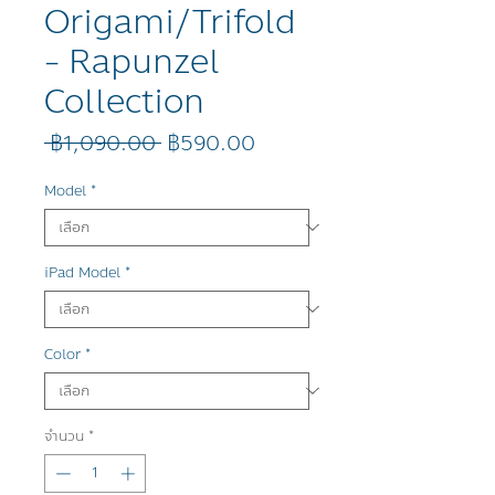
Origami/Trifold
- Rapunzel
Collection
ราคา
ราคา
 ฿1,090.00 
฿590.00
ปกติ
ขาย
ลด
Model
*
iPad Model
*
Color
*
จำนวน
*