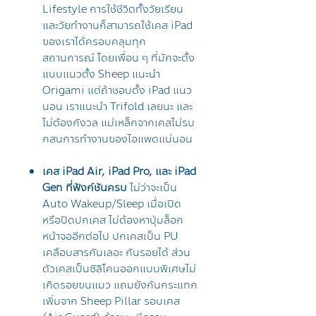
Lifestyle การใช้ชีวิตทั้งวัยเรียน
และวัยทำงานก็สามารถใช้เคส iPad
ของเราได้ครอบคลุมทุก
สถานการณ์ โดยเพื่อน ๆ ที่มักจะตั้ง
แบบแนวตั้ง Sheep แนะนำ
Origami แต่ถ้าชอบตั้ง iPad แนว
นอน เราแนะนำ Trifold เลยนะ และ
ไม่ต้องกังวล แม่เหล็กจากเคสไม่รบ
กสนการทำงานของไอแพดแน่นอน
เคส iPad Air, iPad Pro, และ iPad
Gen ที่ฟังก์ชันครบ
ไม่ว่าจะเป็น
Auto Wakeup/Sleep เมื่อเปิด
หรือปิดปกเคส ไม่ต้องหาปุ่มล็อก
หน้าจออีกต่อไป ปกเคสเป็น PU
เคลือบสารกันเลอะ กันรอยได้ ส่วน
ตัวเคสเป็นซิลิโคนออกแบบพิเศษไม่
เกิดรอยขนแมว แถมยังกันกระแทก
เพิ่มจาก Sheep Pillar รอบเคส