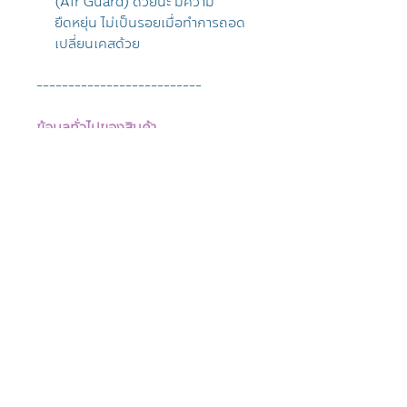
(Air Guard) ด้วยนะ มีความ
ยืดหยุ่น ไม่เป็นรอยเมื่อทำการถอด
เปลี่ยนเคสด้วย
--------------------------
ข้อมูลทั่วไปของสินค้า
แบรนด์ Sheep
ลิขสิทธ์แท้จาก Disney
Auto Wakeup/Sleep
วัสดุปกหน้า หนัง PU
วัสดุปกหลัง ซิลิโคนใสด้าน
Model Origami ตั้งได้ 4 ระดับใน
แนวตั้งและแนวนอน
น้ำหนัก 300 กรัม
กันกระแทกระดับ ดีมาก
มีที่เก็บปากกา
รับประกันไม่ดันฟิล์ม/กระจก
มีช่องสำหรับ Finger Scan สำหรับ