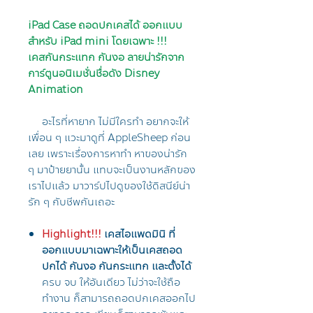
iPad Case ถอดปกเคสได้ ออกแบบ
สำหรับ iPad mini โดยเฉพาะ !!!
เคสกันกระแทก กันงอ ลายน่ารักจาก
การ์ตูนอนิเมชั่นชื่อดัง Disney
Animation
อะไรที่หายาก ไม่มีใครทำ อยากจะให้
เพื่อน ๆ แวะมาดูที่ AppleSheep ก่อน
เลย เพราะเรื่องการหาทำ หาของน่ารัก
ๆ มาป้ายยานั้น แทบจะเป็นงานหลักของ
เราไปแล้ว มาวาร์ปไปดูของใช้ดิสนีย์น่า
รัก ๆ กับชีพกันเถอะ
Highlight!!!
เคสไอแพดมินิ ที่
ออกแบบมาเฉพาะให้เป็นเคสถอด
ปกได้ กันงอ กันกระแทก และตั้งได้
ครบ จบ ให้อันเดียว ไม่ว่าจะใช้ถือ
ทำงาน ก็สามารถถอดปกเคสออกไป