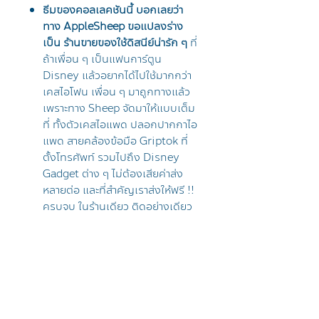
ธีมของคอลเลคชันนี้ บอกเลยว่า
ทาง AppleSheep ขอแปลงร่าง
เป็น ร้านขายของใช้ดิสนีย์น่ารัก ๆ
ที่
ถ้าเพื่อน ๆ เป็นแฟนการ์ตูน
Disney แล้วอยากได้ไปใช้มากกว่า
เคสไอโฟน เพื่อน ๆ มาถูกทางแล้ว
เพราะทาง Sheep จัดมาให้แบบเต็ม
ที่ ทั้งตัวเคสไอแพด ปลอกปากกาไอ
แพด สายคล้องข้อมือ Griptok ที่
ตั้งโทรศัพท์ รวมไปถึง Disney
Gadget ต่าง ๆ ไม่ต้องเสียค่าส่ง
หลายต่อ และที่สำคัญเราส่งให้ฟรี !!
ครบจบ ในร้านเดียว ติดอย่างเดียว
จำนวนจำกัด และเชื่อว่าไม่น่าจะมีใคร
จับน้อง ๆ กลับมาทำอีกในเร็ว ๆ นี้
แน่
รวมการ์ตูน Disney Animation
เรื่องฮิตยุค 90 กว่า 5 เรื่อง
ใครเป็น