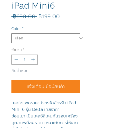
iPad Mini6
ราคา
ราคา
 ฿690.00 
฿199.00
ปกติ
ขาย
ลด
Color
*
จำนวน
*
สินค้าหมด
แจ้งเตือนเมื่อมีสินค้า
เคสไอแพดราคาประหยัดสำหรับ iPad
Mini 6 รุ่น Delta เคสราคา
ย่อมเยา เป็นเคสซิลิโคนกันรอบเครื่อง
คุณภาพดีสมราคา เหมาะกับการใช้งาน