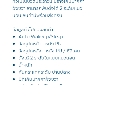
ทั่วไปในชีวิตประจำวัน มีรางเก็บปากกา
ฝั่งขวา สามารถพับตั้งได้ 2 ระดับแนว
นอน สินค้ามีพร้อมส่งครับ
ข้อมูลทั่วไปของสินค้า
Auto Wakeup/Sleep
วัสดุปกหน้า - หนัง PU
วัสดุปกหลัง - หนัง PU / ซิลิโคน
ตั้งได้ 2 ระดับในแบบแนวนอน
น้ำหนัก -
กันกระแทกระดับ ปานปลาง
มีที่เก็บปากกาฝั่งขวา
มีช่องสำหรับ
Finger Scan
การจัดส่งสินค้า
จัดส่งฟรีทั่วประเทศไทย โดยไปรษณีย์
ไทย EMS
ลูกค้าที่อยู่กรุงเทพจะได้รับสินค้าภายใน
Tel
021019999
/ Line @applesheep