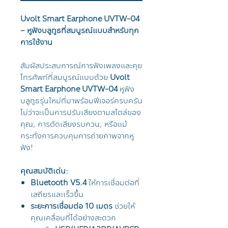
Uvolt Smart Earphone UVTW-04
– หูฟังบลูทูธที่สมบูรณ์แบบสำหรับทุก
การใช้งาน
สัมผัสประสบการณ์การฟังเพลงและคุย
โทรศัพท์ที่สมบูรณ์แบบด้วย
Uvolt
Smart Earphone UVTW-04
หูฟัง
บลูทูธรุ่นใหม่ที่มาพร้อมฟีเจอร์ครบครัน
ไม่ว่าจะเป็นการปรับเสียงตามสไตล์ของ
คุณ, การตัดเสียงรบกวน, หรือแม้
กระทั่งการควบคุมการถ่ายภาพจากหู
ฟัง!
คุณสมบัติเด่น:
Bluetooth V5.4
ให้การเชื่อมต่อที่
เสถียรและเร็วขึ้น
ระยะการเชื่อมต่อ 10 เมตร
ช่วยให้
คุณเคลื่อนที่ได้อย่างสะดวก