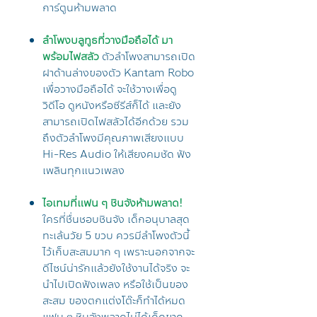
การ์ตูนห้ามพลาด
ลำโพงบลูทูธที่วางมือถือได้ มา
พร้อมไฟสลัว
ตัวลำโพงสามารถเปิด
ฝาด้านล่างของตัว Kantam Robo
เพื่อวางมือถือได้ จะใช้วางเพื่อดู
วิดีโอ ดูหนังหรือซีรีส์ก็ได้ และยัง
สามารถเปิดไฟสลัวได้อีกด้วย รวม
ถึงตัวลำโพงมีคุณภาพเสียงแบบ
Hi-Res Audio ให้เสียงคมชัด ฟัง
เพลินทุกแนวเพลง
ไอเทมที่แฟน ๆ ชินจังห้ามพลาด!
ใครที่ชื่นชอบชินจัง เด็กอนุบาลสุด
ทะเล้นวัย 5 ขวบ ควรมีลำโพงตัวนี้
ไว้เก็บสะสมมาก ๆ เพราะนอกจากจะ
ดีไซน์น่ารักแล้วยังใช้งานได้จริง จะ
นำไปเปิดฟังเพลง หรือใช้เป็นของ
สะสม ของตกแต่งโต๊ะก็ทำได้หมด