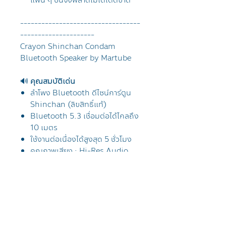
แฟน ๆ ชินจังพลาดไม่ได้เด็ดขาด
----------------------------------
---------------------
Crayon Shinchan Condam
Bluetooth Speaker by Martube
🔊
คุณสมบัติเด่น
ลำโพง Bluetooth ดีไซน์การ์ตูน
Shinchan (ลิขสิทธิ์แท้)
Bluetooth 5.3 เชื่อมต่อได้ไกลถึง
10 เมตร
ใช้งานต่อเนื่องได้สูงสุด 5 ชั่วโมง
คุณภาพเสียง : Hi-Res Audio
สามารถเปิดไฟสลัวได้
เปิดฝาด้านล่างเพื่อวางมือถือได้
เชื่อมต่อกับมือถือ แท็บเล็ต หรือ
อุปกรณ์ Bluetooth อื่น ๆ
เวลาการใช้งาน : เปิดเสียงสูงสุด 3
ชั่วโมง (ระดับเสียง 50%) พร้อมไฟ