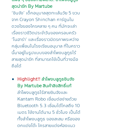
สุดน่ารัก By Martube
‘ชินจัง’ เด็กอนุบาลสุดทะเล้นวัย 5 ขวบ
จาก Crayon Shinchan การ์ตูนใน
ดวงใจของใครหลาย ๆ คน ที่มักจะเล่า
เรื่องราวชีวิตประจำวันของครอบครัว
‘โนฮาร่า’ และเรื่องราวมิตรภาพระหว่าง
กลุ่มเพื่อนในโรงเรียนอนุบาล ที่ในคราว
นี้มาอยู่ในรูปแบบของลำโพงบลูทูธไร้
สายสุดน่ารัก ที่สามารถใช้เป็นที่วางมือ
ถือได้
Highlight!!
ลำโพงบลูทูธชินจัง
By Martube สินค้าลิขสิทธิ์แท้
ลำโพงบลูทูธไร้สายชินจังและ
Kantam Robo เชื่อมต่อง่ายด้วย
Bluetooth 5.3 เชื่อมได้ไกลถึง 10
เมตร ใช้งานได้นาน 5 ชั่วโมง เป็นได้
ทั้งลำโพงบลูทูธ ของสะสม หรือของ
ตกแต่งโต๊ะ ใครสายแต่งห้องแนว