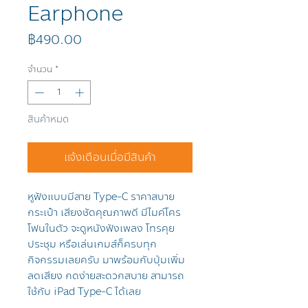
Earphone
ราคา
฿490.00
จำนวน
*
สินค้าหมด
แจ้งเตือนเมื่อมีสินค้า
หูฟังแบบมีสาย Type-C ราคาสบาย
กระเป๋า เสียงชัดคุณภาพดี มีไมค์โคร
โฟนในตัว จะดูหนังฟังเพลง โทรคุย
ประชุม หรือเล่นเกมส์ก็ครบทุก
กิจกรรมเลยครับ มาพร้อมกับปุ่มเพิ่ม
ลดเสียง กดง่ายสะดวกสบาย สามารถ
ใช้กับ iPad Type-C ได้เลย