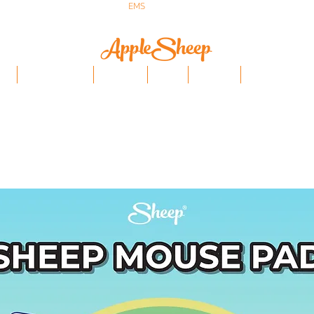
ส่งเร็ว ส่ง
EMS
ฟรีก่อนบ่าย 3 ส่งเลย
ป๋า
iPhone/Samsung
ฟิล์มกันรอย
Stylus
Keyboard
อุปกรณ์ Apple Penci