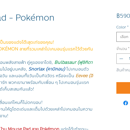
d - Pokémon
฿590
Color
*
เลือก
ป็นของแต่งโต๊ะสุดเท่ของคุณ!
POKÉMON ลายที่รวมเหล่าโปเกมอนรุ่นแรกไว้ด้วยกัน
จำนวน
*
อนพลังสายฟ้า คู่หูของซาโตชิ,
Bulbasaur (ฟุชิกิดา
้นไม้อยู่บนหลัง,
Snorlax (คาบิกอน)
โปเกมอนตัว
สินค้าห
อวัน และนอนทั้งวันเป็นกิจวัตร หรือจะเป็น
Eevee (อี
่ารัก พวกเขามาพร้อมกับเพื่อน ๆ โปเกมอนรุ่นแรก
ด้เก็บสะสมกันแล้ว!
ื่อนแค่ไหนก็ไม่ตกขอบ!
านให้ดูโดดเด่นและเต็มไปด้วยเหล่าโปเกมอนในความ
ำงาน!
่งบ้าน Mouse Pad ลาย Pokémon
แต่งโต๊ะทำงาน-