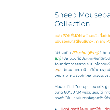
Sheep Mousepa
Collection
เหล่า POKÉMON พร้อมแล้ว ที่จะไปเ
แผ่นรองเมาส์ดีไซน์สีขาว-เทา ลาย 
ไม่ว่าจะเป็น
Pikachu (พิคาชู)
โปเกม
เนะ)
โปเกมอนที่มีประเภทพืชที่มีหัวต
อ้วนที่ต้องการอาหาร 400 กิโลกรัมต่
วุย)
โปเกมอนหูยาวมีขนสีน้ำตาลสุดน
อีกมากมาย พร้อมให้เหล่าเทรนเนอร์ไ
Mouse Pad Zootopia ขนาดใหญ่ เล
ขนาด 80*30 CM พร้อมเสริมโต๊ะทำง
ทรงจำ ให้มีแรงบันดาลใจทุกครั้งที่ท
Highlight!! ไอเทมแต่งโต๊ะ แต