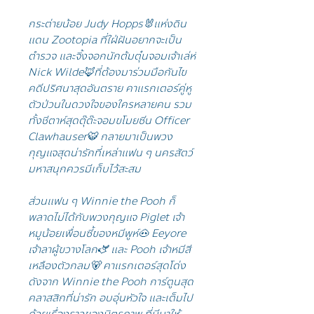
กระต่ายน้อย Judy Hopps🐰แห่งดิน
แดน Zootopia ที่ใฝ่ฝันอยากจะเป็น
ตำรวจ และจิ้งจอกนักต้มตุ๋นจอมเจ้าเล่ห์
Nick Wilde🦊ที่ต้องมาร่วมมือกันไข
คดีปริศนาสุดอันตราย คาแรกเตอร์คู่หู
ตัวป่วนในดวงใจของใครหลายคน รวม
ทั้งชีตาห์สุดตุ๊ต๊ะจอมขโมยซีน Officer
Clawhauser🐯 กลายมาเป็นพวง
กุญแจสุดน่ารักที่เหล่าแฟน ๆ นครสัตว์
มหาสนุกควรมีเก็บไว้สะสม
ส่วนแฟน ๆ Winnie the Pooh ก็
พลาดไม่ได้กับพวงกุญแจ Piglet เจ้า
หมูน้อยเพื่อนซี้ของหมีพูห์🐽 Eeyore
เจ้าลาผู้ขวางโลก🫏 และ Pooh เจ้าหมีสี
เหลืองตัวกลม🐻 คาแรกเตอร์สุดโด่ง
ดังจาก Winnie the Pooh การ์ตูนสุด
คลาสสิกที่น่ารัก อบอุ่นหัวใจ และเต็มไป