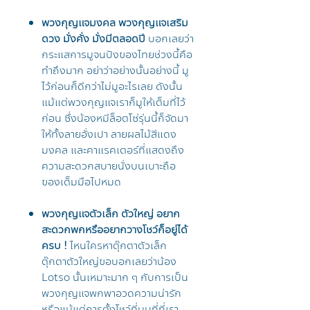
พวงกุญแจมงคล พวงกุญแจเสริม
ดวง มั่งคั่ง มั่งมีตลอดปี
บอกเลยว่า
กระแสการมูจนปังของไทยช่วงนี้คือ
ทำถึงมาก อย่าว่าอย่างนั้นอย่างนี้ มู
ไว้ก่อนก็ดีกว่าไม่มูอะไรเลย ดังนั้น
แม้แต่พวงกุญแจเราก็มูให้เต็มที่ไว้
ก่อน ซึ่งน้องหมีล็อตโซ่รุ่นนี้ก็จัดมา
ให้ทั้งลายอั่งเปา ลายผลไม้สีแดง
มงคล และคาแรคเตอร์ที่แสดงถึง
ความสะดวกสบายนั่งบนเบาะถือ
ของเต็มมือไปหมด
พวงกุญแจตัวเล็ก ตัวใหญ่ อยาก
สะดวกพกหรืออยากวางโชว์ก็อยู่ได้
ครบ !
ไหนใครหาตุ๊กตาตัวเล็ก
ตุ๊กตาตัวใหญ่ขอบอกเลยว่าน้อง
Lotso นั้นเหมาะมาก ๆ กับการเป็น
พวงกุญแจพกพาอวดความน่ารัก
หรือแม้แต่การตั้งโชว์ที่บนที่ที่เรา