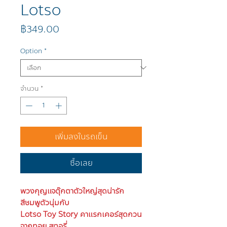
Lotso
ราคา
฿349.00
Option
*
จำนวน
*
เพิ่มลงในรถเข็น
ซื้อเลย
พวงกุญแจตุ๊กตาตัวใหญ่สุดน่ารัก
สีชมพูตัวนุ่มกับ
Lotso Toy Story คาแรกเคอร์สุดกวน
จากทอย สตอรี่