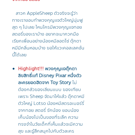
สาวก AppleSheep ตัวจริงจะรู้ว่า
ทางเราชอบทำพวงกุญแจตัวใหญ่นุ่มฟู
สุด ๆ ไปเลย ไหนใครมีพวงกุญแจทอย
สตอรี่ของเราบ้าง อยากจะมากวกมือ
เรียกเพื่อนอย่างน้องหมีลอตโซ่ ตุ๊กตา
หมีมีกลิ่นหอมบ้าง ขอให้แวะคอลเลคชั่น
นี้ได้เลย
Highlight!!!
พวงกุญแจตุ๊กตา
ลิขสิทธิ์แท้ Disney Pixar หนึ่งตัว
ละครยอดฮิตจาก Toy Story
ไม่
ต้องกลัวของเลียนแบบ ของเทียบ
เพราะ Sheep จัดมาให้แล้ว ตุ๊กตาหมี
ตัวใหญ่ Lotso น้องหมีสตรอเบอร์รี่
จากทอย สตอรี่ รักน้อง ชอบน้อง
เก็บน้องไปเป็นของที่ระลึก ความ
ทรงจำในวัยเด็กที่เห็นแล้วจะมีความ
สุข และรู้สึกสนุกไปกับตัวละคร