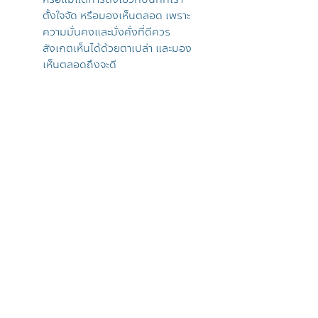
ตั้งใจจัด หรือมองเห็นตลอด เพราะ
ความมั่นคงและมั่งคั่งที่ดีควร
สังเกตเห็นได้ด้วยตาเปล่า และมอง
เห็นตลอดถึงจะดี
------------------------------
ข้อมูลทั่วไปของสินค้า
แบรนด์ Sheep
ลิขสิทธิ์ Disney
สำหรับตกแต่งหรือห้อยกระเป๋า
การจัดส่ง
จัดส่งฟรีทั่วประเทศไทย โดยไปรษณีย์