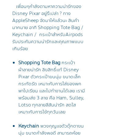
เพื่อนๆกำลังตามหาความน่ารักของ
Disney Pixar อยู่รึเปล่า ? ทาง
AppleSheep จัดมาให้แล้วนะ สินค้า
มากมาย อาทิ Shopping Tote Bag /
Keychain / กระเป๋าสำหรับAirpods
รับประกันความน่ารักและคุณภาพแบบ
เกินร้อย
Shopping Tote Bag
กระเป๋า
ผ้าลายน่ารัก ลิขสิทธิ์แท้ Disney
Pixar ตัวกระเป๋าขนนุ่ม ขนาดเล็ก
กระทัดรัด เหมาะกับการใส่ของพก
พาไปเรียน และไปทำงานได้เลย เรามี
พร้อมส่ง 3 ลาย คือ Ham, Sulley,
Lotso ทุกลายสีสันน่ารัก สดใส
เหมาะกับการใช้ทุกวันเลย
Keychain
พวงกุญแจตัวตุ๊กตาขน
นุ่ม ขนาดกำลังพอดี สามารถห้อย