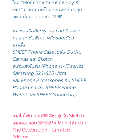
ใหม่ “Monchhichi Beige Boy &
Girl” มาเติมเต็มโทนสีชมพู–สีเบจสุด
ละมุนทั้งคอลเลกชัน 🩷 🤎
ใครชอบธีมสีชมพู-ทอง อย่าลืมสะสม
คอลเลกชันพิเศษ ผลิตรอบเดียว
เท่านั้น
SHEEP Phone Case ในรุ่น Outfit,
Canvas และ Sketch
พร้อมส่งในรุ่น iPhone 11-17 series ,
Samsung S23-S25 Ultra
และ Phone Accessories กับ SHEEP
Phone Charm, SHEEP Phone
Wallet และ SHEEP Phone Grip
----------------------------------
----------------
เคสไอโฟน ม่อนชิชิ สีชมพู รุ่น Sketch
เคสคอลแลบ SHEEP x Monchhichi:
The Celebration - Limited
Edition