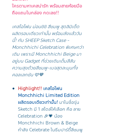
ใครตามหาเคสน่ารัก พร้อมสายห้อยมือ
ถือแถมในกล่อง กดเลย!!
เคสไอโฟน ม่อนชิชิ สีชมพู สุดลิมิเต็ด
ผลิตรอบเดียวเท่านั้น พร้อมส่งแล้ววัน
นี้! กับ SHEEP Sketch Case -
Monchhichi Celebration พิเศษกว่า
เดิม เพราะมี Monchhichi Beige มา
อยู่บน Gadget ที่ช่วยเติมเต็มสีสัน
ความสุขด้วยสีชมพู-เบจสุดละมุนทั้ง
คอลเลกชัน 🩷🤎
Highlight!!
เคสไอโฟน
Monchhichi Limited Edition
ผลิตรอบเดียวเท่านั้น!
มาในชื่อรุ่น
Sketch มี 1 สไตล์ให้เลือก คือ ลาย
Celebration 🎉💗 น้อง
Monchhichi Brown & Beige
กำลัง Celebrate ในธีมปาร์ตี้สีชมพู