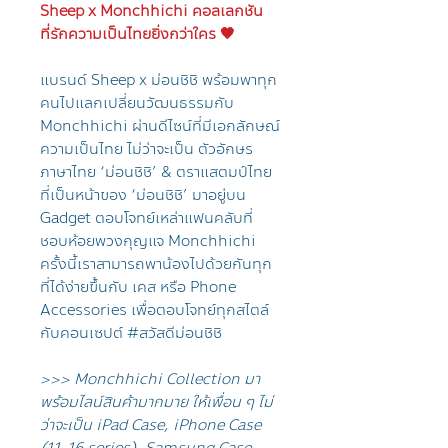
Sheep x Monchhichi คอลเลกชัน
ที่รักความเป็นไทยยิ่งกว่าใคร 🤎
แบรนด์ Sheep x ม่อนชิชิ พร้อมพาทุก
คนไปแลกเปลี่ยนวัฒนธรรมกับ
Monchhichi ผ่านดีไซน์ที่มีเอกลักษณ์
ความเป็นไทย ไม่ว่าจะเป็น ตัวอักษร
ภาษาไทย ‘ม่อนชิชิ’ & ตราแสตมป์ไทย
ที่เป็นหน้าของ ‘ม่อนชิชิ’ มาอยู่บน
Gadget ตอบโจทย์เหล่าแฟนคลับที่
ชอบห้อยพวงกุญแจ Monchhichi
ครั้งนี้เราสามารถพาน้องไปด้วยกันทุก
ที่ได้ง่ายขึ้นกับ เคส หรือ Phone
Accessories เพื่อตอบโจทย์ทุกสไตล์
กับคอนเซปต์ #สวัสดีม่อนชิชิ
>>> Monchhichi Collection มา
พร้อมไลน์สินค้ามากมาย ให้เพื่อน ๆ ไม่
ว่าจะเป็น iPad Case, iPhone Case