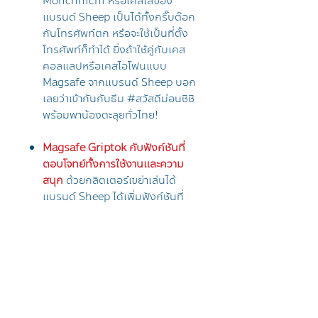
Monchhichi หรือเคสใสของ
แบรนด์ Sheep เป็นได้ทั้งกริ๊บต๊อก
กันโทรศัพท์ตก หรือจะใช้เป็นที่ตั้ง
โทรศัพท์ก็ทำได้ ยิ่งถ้าใช้คู่กับเคส
คอลแลปหรือเคสไอโฟนแบบ
Magsafe จากแบรนด์ Sheep บอก
เลยว่าเข้ากันกับธีม #สวัสดีม่อนชิชิ
พร้อมพาน้องตะลุยทั่วไทย!
Magsafe Griptok กับฟังก์ชันที่
ตอบโจทย์ทั้งการใช้งานและความ
สนุก
ด้วยกลิตเตอร์เขย่าเล่นได้
แบรนด์ Sheep ได้เพิ่มฟังก์ชันที่
ช่วยให้ใช้งานได้แบบครบครัน ด้วย
การเสริมแรงแม่เหล็ก 2 เท่าจาก
Griptok ปกติ และช่วยเพิ่ม
ประสิทธิภาพในการดูดให้หนึบขึ้น
เมื่อใช้งานคู่กับเคสไอโฟนของ
Sheep รวมทั้งยังเพิ่มความสนุกใน
การใช้งานมากขึ้น ด้วยการทำให้ตัว