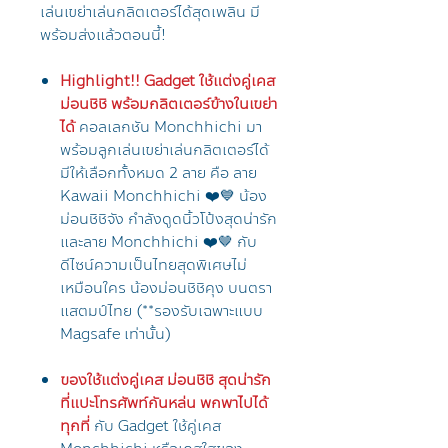
เล่นเขย่าเล่นกลิตเตอร์ได้สุดเพลิน มี
พร้อมส่งแล้วตอนนี้!
Highlight!! Gadget ใช้แต่งคู่เคส
ม่อนชิชิ พร้อมกลิตเตอร์ข้างในเขย่า
ได้
คอลเลกชัน Monchhichi มา
พร้อมลูกเล่นเขย่าเล่นกลิตเตอร์ได้
มีให้เลือกทั้งหมด 2 ลาย คือ ลาย
Kawaii Monchhichi ❤️💙 น้อง
ม่อนชิชิจัง กำลังดูดนิ้วโป้งสุดน่ารัก
และลาย Monchhichi ❤️🤎 กับ
ดีไซน์ความเป็นไทยสุดพิเศษไม่
เหมือนใคร น้องม่อนชิชิคุง บนตรา
แสตมป์ไทย (**รองรับเฉพาะแบบ
Magsafe เท่านั้น)
ของใช้แต่งคู่เคส ม่อนชิชิ สุดน่ารัก
ที่แปะโทรศัพท์กันหล่น พกพาไปได้
ทุกที่
กับ Gadget ใช้คู่เคส