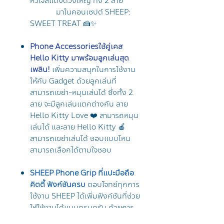
หัวใจสีแดงดวงใหญ่ ทั้ง 2 ลาย
มาในคอนเซปต์ SHEEP:
SWEET TREAT 🍰✨
Phone Accessoriesใช้คู่เคส
Hello Kitty มาพร้อมลูกเล่นสุด
เพลิน!
เพิ่มความสนุกในการใช้งาน
ให้กับ Gadget ด้วยลูกเล่นที่
สามารถเขย่า-หมุนเล่นได้ ซึ่งทั้ง 2
ลาย จะมีลูกเล่นแตกต่างกัน ลาย
Hello Kitty Love ❤️ สามารถหมุน
เล่นได้ และลาย Hello Kitty 🍎
สามารถเขย่าเล่นได้ ชอบแบบไหน
สามารถเลือกได้ตามใจชอบ
SHEEP Phone Grip ที่แปะมือถือ
คิตตี้ ฟังก์ชันครบ
ตอบโจทย์ทุกการ
ใช้งาน SHEEP ได้เพิ่มฟังก์ชันที่ช่วย
ให้ใช้งานได้แบบครบครัน ด้วยการ
เสริมแรงแม่เหล็ก 2 เท่าจากที่แปะ