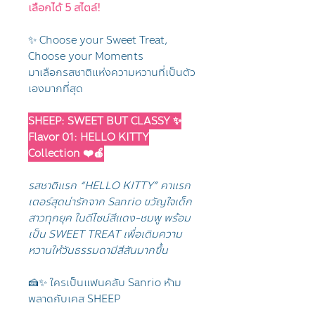
เลือกได้ 5 สไตล์!
✨ Choose your Sweet Treat,
Choose your Moments
มาเลือกรสชาติแห่งความหวานที่เป็นตัว
เองมากที่สุด
SHEEP: SWEET BUT CLASSY ✨
Flavor 01: HELLO KITTY
Collection ❤️🍎
รสชาติแรก “HELLO KITTY” คาแรก
เตอร์สุดน่ารักจาก Sanrio ขวัญใจเด็ก
สาวทุกยุค ในดีไซน์สีแดง-ชมพู พร้อม
เป็น SWEET TREAT เพื่อเติมความ
หวานให้วันธรรมดามีสีสันมากขึ้น
🍰✨ ใครเป็นแฟนคลับ Sanrio ห้าม
พลาดกับเคส SHEEP