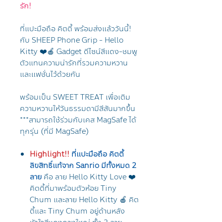
รัก!
ที่แปะมือถือ คิตตี้ พร้อมส่งแล้ววันนี้!
กับ SHEEP Phone Grip - Hello
Kitty ❤️🍎 Gadget ดีไซน์สีแดง-ชมพู
ตัวแทนความน่ารักที่รวมความหวาน
และแฟชั่นไว้ด้วยกัน
พร้อมเป็น SWEET TREAT เพื่อเติม
ความหวานให้วันธรรมดามีสีสันมากขึ้น
***สามารถใช้ร่วมกับเคส MagSafe ได้
ทุกรุ่น (ที่มี MagSafe)
Highlight!!
ที่แปะมือถือ คิตตี้
ลิขสิทธิ์แท้จาก Sanrio มีทั้งหมด 2
ลาย
คือ ลาย Hello Kitty Love ❤️
คิตตี้ที่มาพร้อมตัวห้อย Tiny
Chum และลาย Hello Kitty 🍎 คิต
ตี้และ Tiny Chum อยู่ด้านหลัง