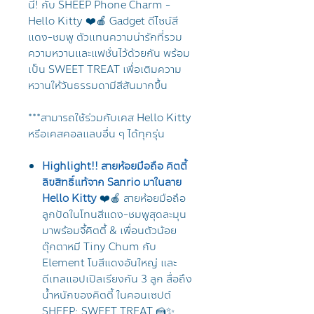
นี้! กับ SHEEP Phone Charm -
Hello Kitty ❤️🍎 Gadget ดีไซน์สี
แดง-ชมพู ตัวแทนความน่ารักที่รวม
ความหวานและแฟชั่นไว้ด้วยกัน พร้อม
เป็น SWEET TREAT เพื่อเติมความ
หวานให้วันธรรมดามีสีสันมากขึ้น
***สามารถใช้ร่วมกับเคส Hello Kitty
หรือเคสคอลแลบอื่น ๆ ได้ทุกรุ่น
Highlight!! สายห้อยมือถือ คิตตี้
ลิขสิทธิ์แท้จาก Sanrio มาในลาย
Hello Kitty
❤️🍎 สายห้อยมือถือ
ลูกปัดในโทนสีแดง-ชมพูสุดละมุน
มาพร้อมจี้คิตตี้ & เพื่อนตัวน้อย
ตุ๊กตาหมี Tiny Chum กับ
Element โบสีแดงอันใหญ่ และ
ดีเทลแอปเปิลเรียงกัน 3 ลูก สื่อถึง
น้ำหนักของคิตตี้ ในคอนเซปต์
SHEEP: SWEET TREAT 🍰✨