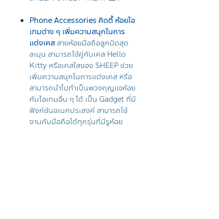
Phone Accessories คิตตี้ ห้อยไอ
เทมต่าง ๆ เพิ่มความสนุกในการ
แต่งเคส
สายห้อยมือถือลูกปัดสุด
ละมุน สามารถใช้คู่กับเคส Hello
Kitty หรือเคสใสของ SHEEP ช่วย
เพิ่มความสนุกในการแต่งเคส หรือ
สามารถนำไปทำเป็นพวงกุญแจห้อย
กับไอเทมอื่น ๆ ได้ เป็น Gadget ที่มี
ฟังก์ชันอเนกประสงค์ สามารถใช้
งานกับมือถือได้ทุกรุ่นที่มีรูห้อย
SHEEP Phone Charm สายห้อย
มือถือ Hello Kitty ที่สาวก Sanrio
ต้องรัก!
เพราะ SHEEP มีการเสริม
ความหนาของเชือกที่ใช้ร้อย
Charm ให้มีความหนามากขึ้นกว่า
ปกติ เพื่อให้สามารถนำไปห้อยกับไอ
เทมต่าง ๆ ได้ เพิ่มความสะดวกใน