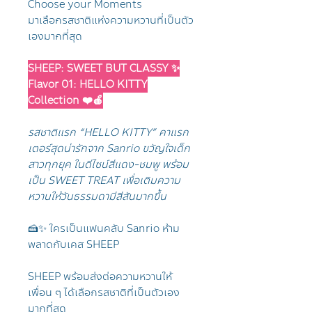
Choose your Moments
มาเลือกรสชาติแห่งความหวานที่เป็นตัว
เองมากที่สุด
SHEEP: SWEET BUT CLASSY ✨
Flavor 01: HELLO KITTY
Collection ❤️🍎
รสชาติแรก “HELLO KITTY” คาแรก
เตอร์สุดน่ารักจาก Sanrio ขวัญใจเด็ก
สาวทุกยุค ในดีไซน์สีแดง-ชมพู พร้อม
เป็น SWEET TREAT เพื่อเติมความ
หวานให้วันธรรมดามีสีสันมากขึ้น
🍰✨ ใครเป็นแฟนคลับ Sanrio ห้าม
พลาดกับเคส SHEEP
SHEEP พร้อมส่งต่อความหวานให้
เพื่อน ๆ ได้เลือกรสชาติที่เป็นตัวเอง
มากที่สุด