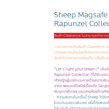
Sheep Magsafe 
Rapunzel Colle
สินค้า Clearance ไม่สามารถทำการเปลี
บางรายการเป็นสินค้า Clearance จะม
มีตำหนิบางเล็กน้อยที่เกิดจากการจัด
สินค้าไม่สามารถเปลี่ยนคืน หรือคืนเง
“Let’s light your dream !” เริ่มต้
Rapunzel Collection ที่ได้รับแร
เจ้าหญิงผู้เปล่งประกายด้วยความฝันแ
จากภาพยนตร์ดิสนีย์เรื่องดัง Tang
ซัมซุงราพันเซล แถมสายห้อยโทรศัพ
ความพิเศษในครั้งนี้ Sheep ได้รัง
โดดเด่นของราพันเซล เพื่อให้แฟนคลับ
ใจในทันที
(ติดตามการเดินทางของคอ