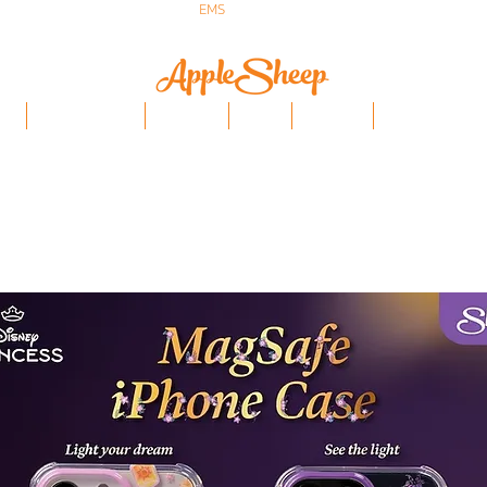
ส่งเร็ว ส่ง
EMS
ฟรีก่อนบ่าย 3 ส่งเลย
ป๋า
iPhone/Samsung
ฟิล์มกันรอย
Stylus
Keyboard
อุปกรณ์ Apple Penci