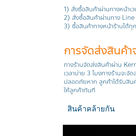
1) สั่งซื้อสินค้าผ่านทางหน้าเ
2) สั่งซื้อสินค้าผ่านทาง L
3) ซื้อสินค้าทางหน้าร้านได้ท
การจัดส่งสินค้
ทางร้านจัดส่งสินค้าผ่าน Ker
เวลาบ่าย 3 โมงทางร้านจะจัดส่
ปลอดภัยหาก ลูกค้าได้รับสินค
ให้ลูกค้าทันที
สินค้าคล้ายกัน