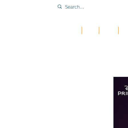
Home
Collab
เคส iPad
กระเ