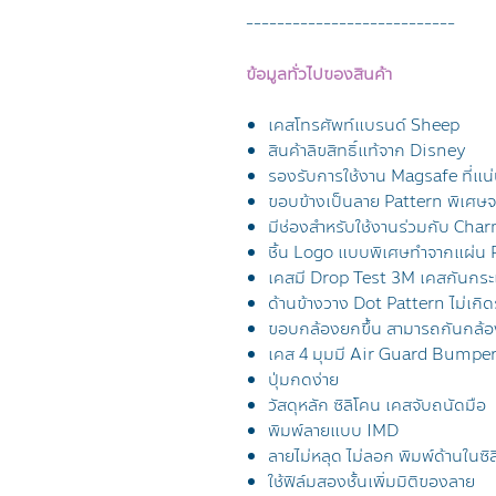
---------------------------
ข้อมูลทั่วไปของสินค้า
เคสโทรศัพท์แบรนด์ Sheep
สินค้าลิขสิทธิ์แท้จาก Disney
รองรับการใช้งาน Magsafe ที่แน่นก
ขอบข้างเป็นลาย Pattern พิเศ
มีช่องสำหรับใช้งานร่วมกับ Cha
ชิ้น Logo แบบพิเศษทำจากแผ่น 
เคสมี Drop Test 3M เคสกันกร
ด้านข้างวาง Dot Pattern ไม่เก
ขอบกล้องยกขึ้น สามารถกันกล้องได
เคส 4 มุมมี Air Guard Bumpe
ปุ่มกดง่าย
วัสดุหลัก ซิลิโคน เคสจับถนัดมือ
พิมพ์ลายแบบ IMD
ลายไม่หลุด ไม่ลอก พิมพ์ด้านในซิ
ใช้ฟิล์มสองชั้นเพิ่มมิติของลาย