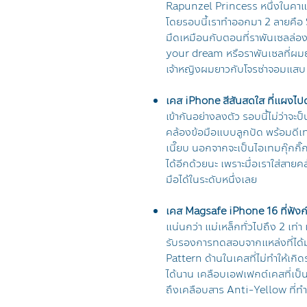
Rapunzel Princess หนึ่งในคา
โดยรอบนี้เราทำออกมา 2 ลายคือ S
มืดเหมือนกับตอนที่ราพันเซลล่อง
your dream หรือราพันเซลที่ผม
เจ้าหญิงผมยาวกับโจรซ่าจอมแสบ
เคส iPhone สีสันสดใส ที่แผงไป
เข้ากันอย่างลงตัว รอบนี้ไม่ว่
คล้องข้อมือแบบลูกปัด พร้อมดีเทลช
เนี๊ยบ นอกจากจะเป็นไอเทมกุ๊กกิ๊
ได้อีกด้วยนะ เพราะมื่อเราใส่สายคล
มือได้ในระดับหนึ่งเลย
เคส Magsafe iPhone 16 ที่ฟังก
แน่นกว่า แม่เหล็กทั่วไปถึง 2 เท
รับรองการทดสอบจากแหล่งที่ได้
Pattern ด้านในเคสที่ไม่ทำให้เกิด
ได้นาน เคลือบเอฟเฟกต์เคสที่เป
ถึงเคลือบสาร Anti-Yellow ที่ทำ