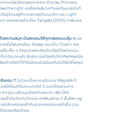
แรกเตอร์สุดฮิตตลอดกาลจาก Disney Princess
ee the light เคสใสลายสีม่วงที่จะสะท้อนแสงในที่
เรือดูโคมอยู่ที่ทะเทสาบสุดโรแมนติก และ Light
ยาว และหอคอยในเรื่อง Tangled (2010) ราพันเซล
ด้วยความสนุก มีของแถมให้ทุกกล่องแบบคุ้ม ๆ
และ
าจะป็นเคสไอโฟนลายไหน Sheep แถมเป็น Charm สาย
ิ้นเล็ก ๆ ที่ซ่อนรายละเอียดในเรื่องไว้อย่างแน่น
กที่น่ารักมากแล้ว ยังสามารถป้องกันโทรศัพท์หลุดมือ
้องโทรศัพท์ไว้ที่ข้อมือจะช่วยป้องกันไม่ให้มือถือหลุด
์ชันครบ !!
ไม่ว่าจะเป็นการเสริมแรง Magsafe ที่
่า เคสไอโฟนที่กันกระแทกได้ 3 เมตรโดยผ่านการ
มาตรฐาน เสริมมุมป้องกันจอแตก เพิ่ม Dot
รอยน้ำที่จะติดกับตัวเคส เคสพิมพ์ลาย 2 ชั้นสีสด อยู่
็นเอกลักษณ์และเข้ากับลวดลายของเคสมือถือ รวม
ให้เคสเหลืองช้าลง