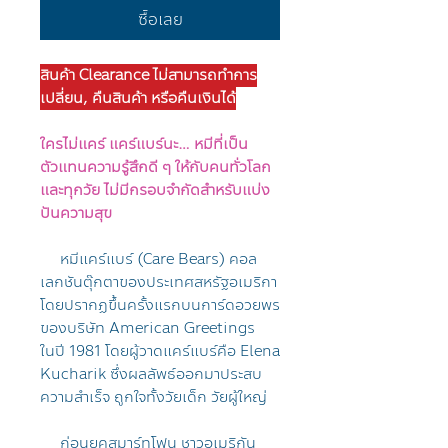
ซื้อเลย
สินค้า Clearance ไม่สามารถทำการ
เปลี่ยน, คืนสินค้า หรือคืนเงินได้
ใครไม่แคร์ แคร์แบร์นะ… หมีที่เป็น
ตัวแทนความรู้สึกดี ๆ ให้กับคนทั่วโลก
และทุกวัย ไม่มีกรอบจำกัดสำหรับแบ่ง
ปันความสุข
หมีแคร์แบร์ (Care Bears) คอล
เลกชันตุ๊กตาของประเทศสหรัฐอเมริกา
โดยปรากฏขึ้นครั้งแรกบนการ์ดอวยพร
ของบริษัท American Greetings
ในปี 1981 โดยผู้วาดแคร์แบร์คือ Elena
Kucharik ซึ่งผลลัพธ์ออกมาประสบ
ความสำเร็จ ถูกใจทั้งวัยเด็ก วัยผู้ใหญ่
ก่อนยุคสมาร์ทโฟน ชาวอเมริกัน