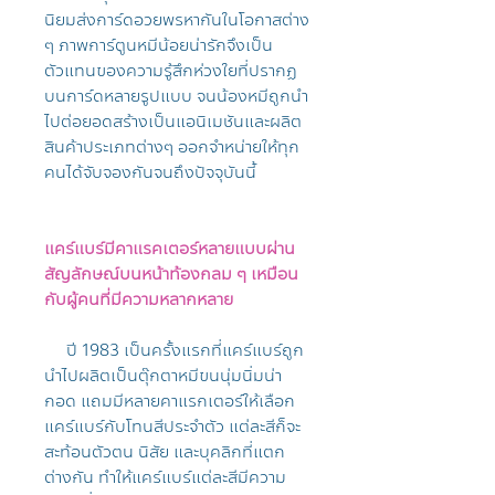
นิยมส่งการ์ดอวยพรหากันในโอกาสต่าง
ๆ ภาพการ์ตูนหมีน้อยน่ารักจึงเป็น
ตัวแทนของความรู้สึกห่วงใยที่ปรากฏ
บนการ์ดหลายรูปแบบ จนน้องหมีถูกนำ
ไปต่อยอดสร้างเป็นแอนิเมชันและผลิต
สินค้าประเภทต่างๆ ออกจำหน่ายให้ทุก
คนได้จับจองกันจนถึงปัจจุบันนี้
แคร์แบร์มีคาแรคเตอร์หลายแบบผ่าน
สัญลักษณ์บนหน้าท้องกลม ๆ เหมือน
กับผู้คนที่มีความหลากหลาย
ปี 1983 เป็นครั้งแรกที่แคร์แบร์ถูก
นำไปผลิตเป็นตุ๊กตาหมีขนนุ่มนิ่มน่า
กอด แถมมีหลายคาแรกเตอร์ให้เลือก
แคร์แบร์กับโทนสีประจำตัว แต่ละสีก็จะ
สะท้อนตัวตน นิสัย และบุคลิกที่แตก
ต่างกัน ทำให้แคร์แบร์แต่ละสีมีความ