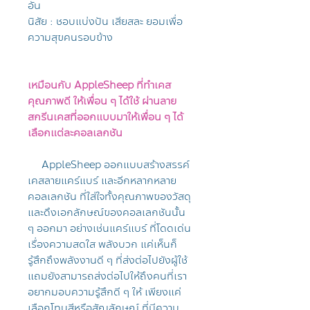
อัน
นิสัย : ชอบแบ่งปัน เสียสละ ยอมเพื่อ
ความสุขคนรอบข้าง
เหมือนกับ AppleSheep ที่ทำเคส
คุณภาพดี ให้เพื่อน ๆ ได้ใช้ ผ่านลาย
สกรีนเคสที่ออกแบบมาให้เพื่อน ๆ ได้
เลือกแต่ละคอลเลกชัน
AppleSheep ออกแบบสร้างสรรค์
เคสลายแคร์แบร์ และอีกหลากหลาย
คอลเลกชัน ที่ใส่ใจทั้งคุณภาพของวัสดุ
และดึงเอกลักษณ์ของคอลเลกชันนั้น
ๆ ออกมา อย่างเช่นแคร์แบร์ ที่โดดเด่น
เรื่องความสดใส พลังบวก แค่เห็นก็
รู้สึกถึงพลังงานดี ๆ ที่ส่งต่อไปยังผู้ใช้
แถมยังสามารถส่งต่อไปให้ถึงคนที่เรา
อยากมอบความรู้สึกดี ๆ ให้ เพียงแค่
เลือกโทนสีหรือสัญลักษณ์ ที่มีความ