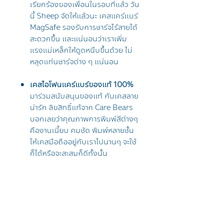
เรียกร้องของเพื่อนในรอบที่แล้ว วัน
นี้ Sheep จัดให้แล้วนะ เคสแคร์แบร์
MagSafe รองรับการชาร์จไร้สายได้
สะดวกขึ้น และแน่นอนว่าเราเพิ่ม
แรงแม่เหล็กให้ดูดหนึบขึ้นด้วย ไม่
หลุดแท่นชาร์จต่าง ๆ แน่นอน
เคสไอโฟนแคร์แบร์ของแท้ 100%
มาร่วมสนับสนุนของแท้ กับเคสลาย
น่ารัก ลิขสิทธิ์แท้จาก Care Bears
บอกเลยว่าคุณภาพการพิมพ์สีต่างๆ
คืองานเนี้ยบ คมชัด พิมพ์หลายชั้น
ให้เคสมือถืออยู่กับเราไปนานๆ จะใช้
ก็ได้หรือจะสะสมก็ดีทั้งนั้น
เคส iPhone 15 Pro Max แถม
Griptok ฟรี!
ไม่ต้องกังวลว่าเคสจะ
ไม่เข้าคู่กับ Griptok เพราะทางเรา
จัดมาให้ครบชุด แถมฟรีทุกชิ้น ไม่
ต้องซื้อเพิ่ม แถมยังใช้ด้วยกันแล้ว