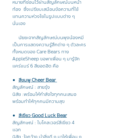
หมายที่ซ่อนไว้ผ่านสัญลักษณ์บนหน้า
ท้อง ซึ่งเปรียบเสมือนข้อความที่ใช้
แทนความห่วงใยในรูปแบบต่าง ๆ
นั่นเอง
นัยยะจากสัญลักษณ์บนพุงน้องหมี
เป็นการแสดงความรู้สึกต่าง ๆ ตัวละคร
ทั้งหมดของ Care Bears ทาง
AppleSheep ขอพาเพื่อน ๆ มารู้จัก
แคร์แบร์ 6 สียอดฮิต คือ
สีชมพู Cheer Bear
สัญลักษณ์ : สายรุ้ง
นิสัย :พร้อมให้กำลังใจทุกคนเสมอ
พร้อมทำให้ทุกคนมีความสุข
สีเขียว Good Luck Bear
สัญลักษณ์ : ใบโคลเวอร์สีเขียว 4
แฉก
นิสัย :ใจกว้าง นำสิ่งดี ๆ มาให้เพื่อน ๆ