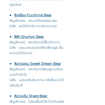
อยู่เสมอ
สีเหลือง Funshine Bear
สัญลักษณ์ : พระอาทิตย์ส่องแสง
นิสัย : สดใสร่าเริง กระฉับกระเฉง
สีฟ้า Grumpy Bear
สัญลักษณ์ : พระจันทร์เสี้ยวกับดาว
นิสัย : ชอบแอบช่วยเหลือเพื่อนฝูง ยิ้ม
ยากแต่ใจดีมาก)
สีม่วงอ่อน Sweet Dream Bear
สัญลักษณ์ : พระจันทร์สีชมพูบนก้อน
เมฆกับหัวใจ
นิสัย : นอนหลับฝันหวาน ให้เพื่อนๆ ได้
หลับฝันดี
สีม่วงเข้ม Share Bear
สัญลักษณ์ : ไม้อมยิ้มหัวใจ ไขว้กันสอง