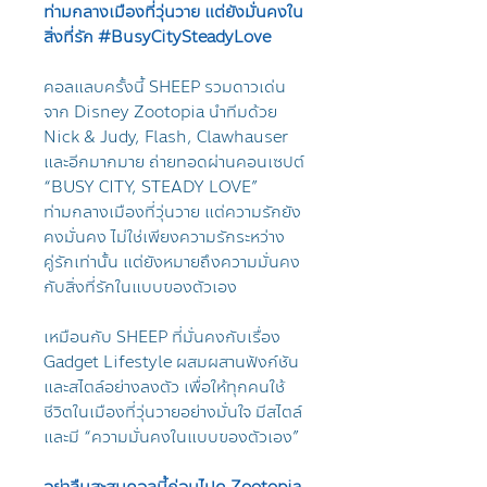
ท่ามกลางเมืองที่วุ่นวาย แต่ยังมั่นคงใน
สิ่งที่รัก #BusyCitySteadyLove
คอลแลบครั้งนี้ SHEEP รวมดาวเด่น
จาก Disney Zootopia นำทีมด้วย
Nick & Judy, Flash, Clawhauser
และอีกมากมาย ถ่ายทอดผ่านคอนเซปต์
“BUSY CITY, STEADY LOVE”
ท่ามกลางเมืองที่วุ่นวาย แต่ความรักยัง
คงมั่นคง ไม่ใช่เพียงความรักระหว่าง
คู่รักเท่านั้น แต่ยังหมายถึงความมั่นคง
กับสิ่งที่รักในแบบของตัวเอง
เหมือนกับ SHEEP ที่มั่นคงกับเรื่อง
Gadget Lifestyle ผสมผสานฟังก์ชัน
และสไตล์อย่างลงตัว เพื่อให้ทุกคนใช้
ชีวิตในเมืองที่วุ่นวายอย่างมั่นใจ มีสไตล์
และมี “ความมั่นคงในแบบของตัวเอง”