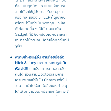
Charm ออกมาให้เลือกถึง 2 แบบ
คือ แบบลูกปัด และแบบเชือกปรับ
สายได้ จะใช้คู่กับเคส Zootopia
หรือเคสใสของ SHEEP ก็ดูเข้ากัน
หรือจะนำไปทำเป็นพวงกุญแจห้อย
กับไอเทมอื่น ๆ ก็ได้ตามใจ เป็น
Gadget ที่มีฟังก์ชันอเนกประสงค์
สามารถใช้งานกับมือถือได้ทุกรุ่นที่มี
รูห้อย
พิเศษสำหรับคู่จิ้น สายห้อยมือถือ
Nick & Judy เอามาประกบรูปเป็น
หัวใจได้!!
และยังสามารถถอดสลับ
กันได้ ส่วนลาย Zootopia มีการ
เสริมตะขอเข้าไปใน Charm เพื่อให้
สามารถนำไปห้อยกับสิ่งของต่าง ๆ
ได้ เพิ่มความอเนกประสงค์ในการใช้
งานมากขึ้น และทุกลายยังมีการ
เสริมความหนาของเชือกที่ใช้ร้อย
Charm ให้สายห้อยมือถือมีความ