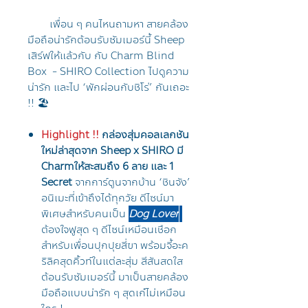
เพื่อน ๆ คนไหนถามหา สายคล้อง
มือถือน่ารักต้อนรับซัมเมอร์นี้ Sheep
เสิร์ฟให้แล้วกับ กับ Charm Blind
Box - SHIRO Collection ไปดูความ
น่ารัก และไป ‘พักผ่อนกับชิโร่’ กันเถอะ
!! 🏖️
Highlight !!
กล่องสุ่มคอลเลกชัน
ใหม่ล่าสุดจาก Sheep x SHIRO มี
Charmให้สะสมถึง 6 ลาย และ 1
Secret
จากการ์ตูนจากบ้าน ‘ชินจัง’
อนิเมะที่เข้าถึงได้ทุกวัย ดีไซน์มา
พิเศษสำหรับคนเป็น
Dog Lover
ต้องใจฟูสุด ๆ ดีไซน์เหมือนเชือก
สำหรับเพื่อนปุกปุยสี่ขา พร้อมจี้อะค
ริลิคสุดคิ้วท์ในแต่ละสุ่ม สีสันสดใส
ต้อนรับซัมเมอร์นี้ มาเป็นสายคล้อง
มือถือแบบน่ารัก ๆ สุดเก๋ไม่เหมือน