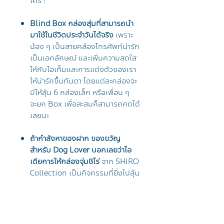
ใคร !
Blind Box กล่องสุ่มที่สามารถนำ
มาใช้ในชีวิตประจำวันได้จริง
เพราะ
น้อง ๆ เป็นสายคล้องโทรศัพท์น่ารัก
เป็นเอกลักษณ์ และเพิ่มความสดใส
ให้กับไอเท็มและการแต่งตัวของเรา
ให้น่ารักขึ้นทันตา โดยแต่ละกล่องจะ
มีให้ลุ้น 6 กล่องเล็ก หรือเพื่อน ๆ
จะยก Box เพื่อสะสมก็สามารถกดได้
เลยนะ
ถ้ากำลังหาของฝาก ของขวัญ
สำหรับ Dog Lover บอกเลยว่าไอ
เดียการให้กล่องจุ่มชิโร่
จาก SHIRO
Collection เป็นกิจกรรมที่ยิ่งไปลุ้น
ด้วยกันเป็นอะไรที่น่ารักมาก ๆ ยิ่ง
เป็นกล่องสุ่มที่ดีไซน์เชือกสุดพิเศษ
ใส่ใจเป็นพิเศษสำหรับชาว
Dog
Lover
นำไปคล้องกับอะไรก็น่ารักไป