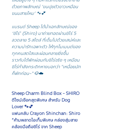
เล่นอยู่ข้าง ๆ ที่มีคาแรกเตอร์จดจำง่าย
ด้วยภาพลักษณ์ ‘ขนปุยตัวขาวเหมือน
ขนมสายไหม’ 🐾💕
แบรนด์ Sheep ได้นำเอกลักษณ์ของ
‘ชิโร่’ (Shiro) มาถ่ายทอดผ่านชิโร่ 5
ลวดลาย 5 สไตล์ ที่เต็มไปด้วยเสน่ห์และ
ความน่ารักเฉพาะตัว ให้ทุกโมเมนต์ของ
ทุกคนสดใสและผ่อนคลายยิ่งขึ้น
ราวกับได้พักผ่อนกับชิโร่จริง ๆ เหมือน
ชิโร่กำลังกระดิกหางบอกว่า "เหนื่อยนัก
ก็พักก่อน~" 🐶☁️
Sheep Charm Blind Box - SHIRO
ดีไซน์เชือกสุดพิเศษ สำหรับ Dog
Lover 🐾💕
แฟนคลับ Crayon Shinchan: Shiro
“ห้ามพลาดไอเท็มพิเศษ กล่องสุ่มสาย
คล้องมือถือชิโร่ จาก Sheep