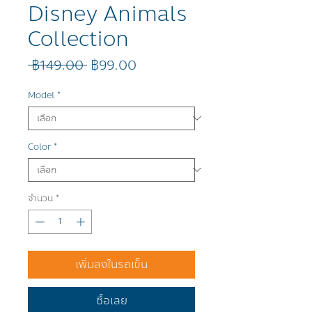
Disney Animals
Collection
ราคา
ราคา
 ฿149.00 
฿99.00
ปกติ
ขาย
ลด
Model
*
Color
*
จำนวน
*
เพิ่มลงในรถเข็น
ซื้อเลย