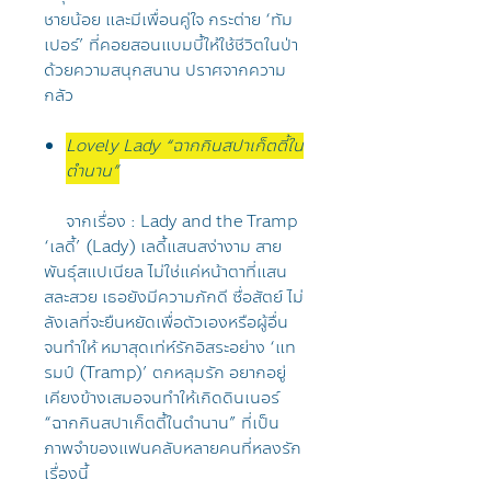
ชายน้อย และมีเพื่อนคู่ใจ กระต่าย ‘ทัม
เปอร์’ ที่คอยสอนแบมบี้ให้ใช้ชีวิตในป่า
ด้วยความสนุกสนาน ปราศจากความ
กลัว
Lovely Lady “ฉากกินสปาเก็ตตี้ใน
ตำนาน”
จากเรื่อง : Lady and the Tramp
‘เลดี้’ (Lady) เลดี้แสนสง่างาม สาย
พันธุ์สแปเนียล ไม่ใช่แค่หน้าตาที่แสน
สละสวย เธอยังมีความภักดี ซื่อสัตย์ ไม่
ลังเลที่จะยืนหยัดเพื่อตัวเองหรือผู้อื่น
จนทำให้ หมาสุดเท่ห์รักอิสระอย่าง ‘แท
รมป์ (Tramp)’ ตกหลุมรัก อยากอยู่
เคียงข้างเสมอจนทำให้เกิดดินเนอร์
“ฉากกินสปาเก็ตตี้ในตำนาน” ที่เป็น
ภาพจำของแฟนคลับหลายคนที่หลงรัก
เรื่องนี้