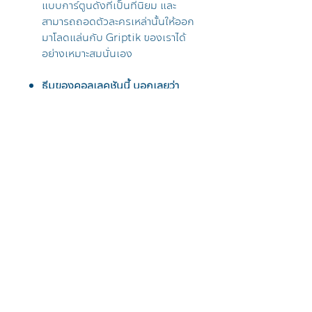
แบบการ์ตูนดังที่เป็นที่นิยม และ
สามารถถอดตัวละครเหล่านั้นให้ออก
มาโลดแล่นกับ Griptik ของเราได้
อย่างเหมาะสมนั่นเอง
ธีมของคอลเลคชันนี้ บอกเลยว่า
ทาง AppleSheep ขอแปลงร่าง
เป็น ร้านขายของใช้ดิสนีย์น่ารัก ๆ
ที่
ถ้าเพื่อน ๆ เป็นแฟนการ์ตูน
Disney แล้วอยากได้ไปใช้มากกว่า
เคสไอโฟน เพื่อน ๆ มาถูกทางแล้ว
เพราะทาง Sheep จัดมาให้แบบเต็ม
ที่ ทั้งตัวเคสไอแพด ปลอกปากกาไอ
แพด สายคล้องข้อมือ Griptok ที่
ตั้งโทรศัพท์ รวมไปถึง Disney
Gadget ต่าง ๆ ไม่ต้องเสียค่าส่ง
หลายต่อ และที่สำคัญเราส่งให้ฟรี !!
ครบจบ ในร้านเดียว ติดอย่างเดียว
จำนวนจำกัด และเชื่อว่าไม่น่าจะมีใคร
จับน้อง ๆ กลับมาทำอีกในเร็ว ๆ นี้