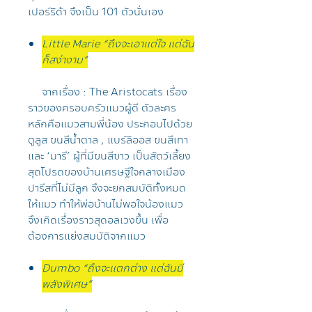
เปอร์ริด้า จึงเป็น 101 ตัวนั่นเอง
Little Marie “ถึงจะเอาแต่ใจ แต่ฉัน
ก็สง่างาม”
จากเรื่อง : The Aristocats เรื่อง
ราวของครอบครัวแมวผู้ดี ตัวละคร
หลักคือแมวสามพี่น้อง ประกอบไปด้วย
ตูลูส ขนสีน้ำตาล , แบร์ลิออส ขนสีเทา
และ ‘มารี’ ผู้ที่มีขนสีขาว เป็นสัตว์เลี้ยง
สุดโปรดของบ้านเศรษฐีใจกลางเมือง
ปารีสที่ไม่มีลูก จึงจะยกสมบัติทั้งหมด
ให้แมว ทำให้พ่อบ้านไม่พอใจน้องแมว
จึงเกิดเรื่องราวสุดอลเวงขึ้น เพื่อ
ต้องการแย่งสมบัติจากแมว
Dumbo “ถึงจะแตกต่าง แต่ฉันมี
พลังพิเศษ”