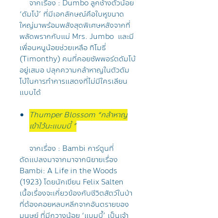
จากเรื่อง : Dumbo ลูกช้างตัวน้อย
‘ดัมโบ้’ ที่มีเอกลักษณ์คือใบหูขนาด
ใหญ่มาพร้อมพลังสุดพิเศษหลังจากที่
พลัดพรากกับแม่ Mrs. Jumbo และมี
เพื่อนหนูน้อยช่วยเหลือ ทิโมธี่
(Timonthy) คนที่คอยซัพพอร์ตดัมโบ้
อยู่เสมอ ปลุกความกล้าหาญในตัวดัม
โบ้ในการทำการแสดงที่ไม่มีใครเลียน
แบบได้
Thumper Blossom “กล้าหาญ
เข้าไว้นะแบมบี้ ”
จากเรื่อง : Bambi การ์ตูนที่
ดัดแปลงมาจากมาจากนิยายเรื่อง
Bambi: A Life in the Woods
(1923) โดยนักเขียน Felix Salten
เนื้อเรื่องจะเกี่ยวข้องกับชีวิตสัตว์ในป่า
ที่ต้องคอยหลบหลีกจากอันตรายของ
มนุษย์ ที่มีกวางน้อย ‘แบมบี้’ เป็นเจ้า