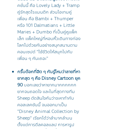
คชั่นนี้ คือ Lovely Lady + Tramp
คู่รักสุดโรแมนติก ส่วนไอเทมคู่
เพื่อน คือ Bambi + Thumper
หรือ 101 Dalmatians + Little
Maries + Dumbo ที่เป็นคู่หูแพ็ค
เล็ก แพ็คใหญ่ที่หอบหิ้วเดินทางท่อง
โลกไปด้วยกันอย่างสนุกสนานตาม
คอนเซปต์ "ใช้ชีวิตให้สนุกไปกับ
เพื่อน ๆ กันเถอะ"
กริ๊บต๊อกที่ฮิต ๆ กันรู้ไหมว่าลายที่หา
ยากสุด ๆ คือ Disney Cartoon ยุค
90
บอกเลยว่าหายากมากกกกกก
ยากจนถอดใจ และในที่สุดทางทีม
Sheep ตัดสินใจกันว่าจะหาทำกับ
คอลเลคชันนี้ จนออกมาเป็น
"Disney Animal Collection by
Sheep" เรียกได้ว่าลำบากลำบน
ตั้งแต่การดีลคอลแลป การหารูป