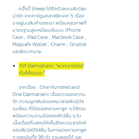
ครั้งนี้ Sheep ได้ดึงตัวละครสัตว์สุด
น่ารัก จากการ์ตูนคลาสสิคจาก 5 เรื่อง
มาอยู่บนสินค้าของเรา พร้อมคุณภาพที่
มาตรฐานสูงเหมือนเดิมบน iPhone
Case , iPad Case , Macbook Case ,
Magsafe Wallet , Charm , Griptok
และอีกมากมาย
101 Dalmatians “พวกเราต้องมี
กันให้ครบนะ”
จากเรื่อง : One Hundred and
One Dalmatians เรื่องราวของความ
รัก ความผูกพันธ์ของหมาสายพันธุ์ดัล
เมเชี่ยน ที่ต้องออกตามหาลูก ๆ ให้ครบ
พร้อมความร่วมมือของสัตว์อื่น ๆ ใน
เนื้อเรื่องที่แสดงให้เห็นถึงความสามัคคี
ของสัตว์สปีชีส์อื่น ในการช่วยตามหาลูก
ๆ ของมันทั้ง 99 ตัว รวมพองโก้ และ