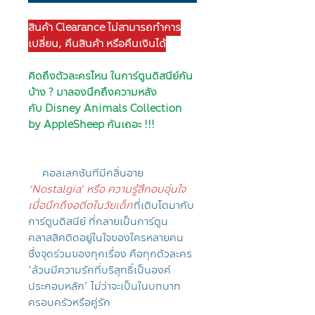
สินค้า Clearance ไม่สามารถทำการ
เปลี่ยน, คืนสินค้า หรือคืนเงินได้
คิดถึงตัวละครไหน ในการ์ตูนดิสนีย์กัน
บ้าง ? มาลองนึกถึงความหลัง
กับ Disney Animals Collection
by AppleSheep กันเถอะ !!!
คอลเลกชันทีมีกลิ่นอาย
‘Nostalgia’ หรือ ความรู้สึกอบอุ่นใจ
เมื่อนึกถึงอดีตในวัยเด็ก
ที่เติบโตมากับ
การ์ตูนดิสนีย์ ที่กลายเป็นการ์ตูน
คลาสสิคติดอยู่ในใจของใครหลายคน
ซึ่งจุดร่วมของทุกเรื่อง คือทุกตัวละคร
‘ล้วนมีความรักที่บริสุทธิ์เป็นองค์
ประกอบหลัก’ ไม่ว่าจะเป็นในบทบาท
ครอบครัวหรือคู่รัก