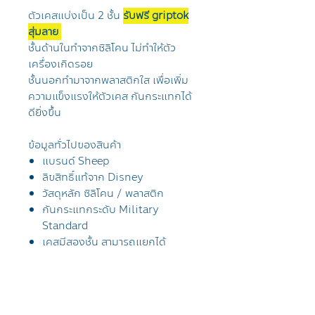
ตัวเคสแบ่งเป็น 2 ชั้น
รับฟรี griptok
สุ่มลาย
ชั้นด้านในทำจากซิลิโคน ไม่ทำให้ตัว
เครื่องเกิดรอย
ชั้นนอกทำมาจากพลาสติกใส เพื่อเพิ่ม
ความแข็งแรงให้ตัวเคส กันกระแทกได้
ดียิ่งขึ้น
ข้อมูลทั่วไปของสินค้า
แบรนด์ Sheep
ลิขสิทธิ์แท้จาก Disney
วัสดุหลัก ซิลิโคน / พลาสติก
กันกระแทกระดับ
Military
Standard
เคสมีสองชั้น สามารถแยกได้
การจัดส่งสินค้า
จัดส่งฟรีทั่วประเทศไทย โดยไปรษณีย์