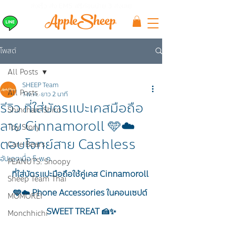
ส่งเร็ว ส่ง EMS
ฟรีก่อนบ่าย 3 ส่งเลย
โพสต์
All Posts
SHEEP Team
All Posts
1 พ.ค.
ยาว 2 นาที
รีวิว ที่ใส่บัตรแปะเคสมือถือ
Shinchan-Shiro
ลาย Cinnamoroll 🩵☁️
Toy Story
ตอบโจทย์สาย Cashless
Care Bears
อัปเดตเมื่อ
5 พ.ค.
PEANUTS: Snoopy
ที่ใส่บัตรแปะมือถือใช้คู่เคส Cinnamoroll 
Sheep Team Thai
🩵☁️ Phone Accessories ในคอนเซปต์ 
MOMOREI
SWEET TREAT 🍰✨
Monchhichi