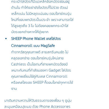
กระเป๋าใส่บัตรที่มีแม่เหล็กล็อกบัตรซ่อนอยู่
ด้านใน ทำให้เขย่ายังไงบัตรก็ไม่ร่วง ตัวแม่
เหล็กแน่น ไม่มีหลุดแน่นอน ตอบโจทย์คนรุ่น
ใหม่ที่ชอบพกบัตรเป็นประจำ เพราะสามารถใส่
ได้สูงสุดถึง 3 ใบ ไม่ต้องคอยพกกระเป๋าใส่
บัตรแยกต่างหากให้ยุ่งยาก 
SHEEP Phone Wallet เคสใส่บัตร 
Cinnamoroll แบบ MagSafe
ทำจากวัสดุคุณภาพดี ลายสกรีนคมชัด ไม่
หลุดลอกง่าย ตอบโจทย์คนรุ่นใหม่สาย 
Cashless เป็นไอเทมที่สายพกบัตรต้องมี 
เหมาะกับคนที่กำลังมองหา Gadget ใส่บัตร
คุณภาพเยี่ยมใช้คู่กับเคส Cinnamoroll 
หรือเคสใสของ SHEEP ก็ตอบโจทย์ทุกการใช้
งาน
มาเติมความหวานให้วันธรรมดาของเพื่อน ๆ ดูนุ่ม
ละมุนเหมือนปุยเมฆ ด้วย Phone Accessories 