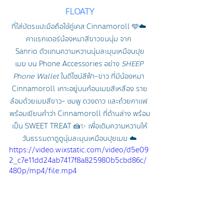
FLOATY
ที่ใส่บัตรแปะมือถือใช้คู่เคส Cinnamoroll 🩵☁️ 
คาแรกเตอร์น้องหมาสีขาวขนนุ่ม จาก 
Sanrio
 ตัวแทนความหวานนุ่มละมุนเหมือนปุย
เมฆ บน Phone Accessories อย่าง 
SHEEP 
Phone Wallet
 ในดีไซน์สีฟ้า-ขาว ที่มีน้องหมา 
Cinnamoroll เกาะอยู่บนก้อนเมฆสีเหลือง ราย
ล้อมด้วยเมฆสีขาว- ชมพู ดวงดาว และถ้วยกาแฟ 
พร้อมเขียนคำว่า Cinnamoroll ที่ด้านล่าง พร้อม
เป็น SWEET TREAT 🍰✨ เพื่อเติมความหวานให้
วันธรรมดาดูดูนุ่มละมุนเหมือนปุยเมฆ ☁️
https://video.wixstatic.com/video/d5e09
2_c7e11dd24ab7417f8a825980b5cbd86c/
480p/mp4/file.mp4