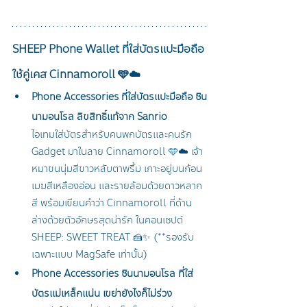
SHEEP Phone Wallet ที่ใส่บัตรแปะมือถือ
ใช้คู่เคส Cinnamoroll 🩵☁️
Phone Accessories ที่ใส่บัตรแปะมือถือ ซิน
นามอนโรล ลิขสิทธิ์แท้จาก Sanrio
ไอเทมใส่บัตรสำหรับคนพกบัตรและคนรัก 
Gadget มาในลาย Cinnamoroll 🩵☁️ เจ้า
หมาขนนุ่มสีขาวหลับตาพริ้ม เกาะอยู่บนก้อน
เมฆสีเหลืองอ่อน และรายล้อมด้วยดาวหลาก
สี 
พร้อมเขียนคำว่า Cinnamoroll ที่ด้าน
ล่างด้วยตัวอักษรสุดน่ารัก
 ในคอนเซปต์ 
SHEEP: SWEET TREAT 🍰✨ (**รองรับ
เฉพาะแบบ MagSafe เท่านั้น)
Phone Accessories ซินนามอนโรล ที่ใส่
บัตรแม่เหล็กแน่น เขย่ายังไงก็ไม่ร่วง