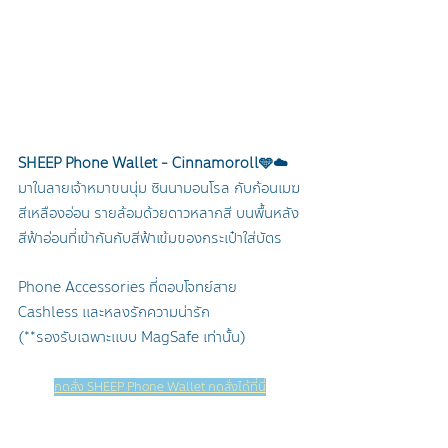
SHEEP Phone Wallet - Cinnamoroll
🩵☁️
มาในลายเจ้าหมาขนนุ่ม ซินนามอนโรล กับก้อนเมฆ
สีเหลืองอ่อน รายล้อมด้วยดาวหลากสี บนพื้นหลัง
สีฟ้าอ่อนที่เข้ากันกับสีฟ้าเข้มของกระเป๋าใส่บัตร 
Phone Accessories ที่ตอบโจทย์สาย 
Cashless และหลงรักความน่ารัก
(**รองรับเฉพาะแบบ MagSafe เท่านั้น)
กดสั่ง SHEEP Phone Wallet กดสั่งได้ที่นี่