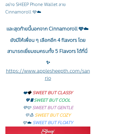
อย่าง SHEEP Phone Wallet ลาย 
Cinnamoroll 🩵☁️ 
และสุดท้ายนี้นอกจาก
Cinnamoroll 🩵☁️
ยังมีให้เพื่อน ๆ เลือกอีก 4 flavors โดย
สามารถเยี่ยมชมครบทั้ง 5 Flavors ได้ที่นี่ 
✨
https://www.applesheepth.com/san
rio
❤️
🍓
SWEET BUT CLASSY
💚🍫
SWEET BUT COOL
💜🩷 
SWEET BUT GENTLE
💛🍮 
SWEET BUT COZY
🩵☁️ 
SWEET BUT FLOATY