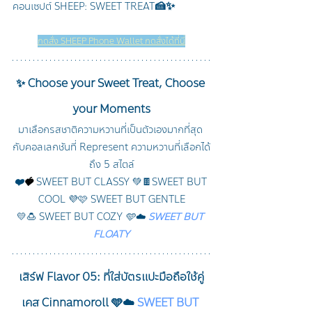
🍰✨
คอนเซปต์ SHEEP: SWEET TREAT
กดสั่ง SHEEP Phone Wallet กดสั่งได้ที่นี่
✨ Choose your Sweet Treat, Choose 
your Moments
มาเลือกรสชาติความหวานที่เป็นตัวเองมากที่สุด 
กับคอลเลกชันที่ Represent ความหวานที่เลือกได้
ถึง 5 สไตล์
❤️
🍓
SWEET BUT CLASSY 
💚🍫
SWEET BUT 
COOL 
💜🩷 
SWEET BUT GENTLE
💛🍮 
SWEET BUT COZY 
🩵☁️ 
SWEET BUT 
FLOATY
เสิร์ฟ Flavor 05: ที่ใส่บัตรแปะมือถือใช้คู่
เคส Cinnamoroll 🩵☁️ 
SWEET BUT 