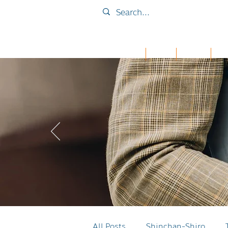
Home
Collab
เคส iPad
กระเ
All Posts
Shinchan-Shiro