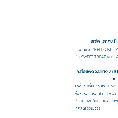
เสิร์ฟแรกกับ 
รสชาติแรก “HELLO KITTY” 
เป็น SWEET TREAT 🍰✨ เพื่
เคสไอแพด Sanrio ลาย H
แด
คิตตี้และเพื่อนตัวน้อย Tin
พื้นหลังสีแดงสดใส มาพร้อม E
เต็ม ไม่ว่าจะเป็นแอปเปิล 
เค้กสตรอว์เบอร์รี่!