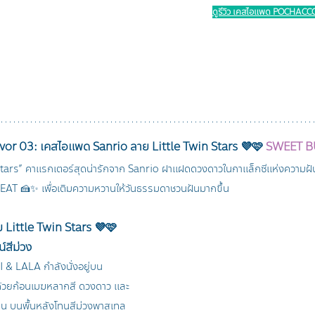
ดูรีวิว เคสไอแพด POCHACCO 
lavor 03: เคสไอแพด Sanrio ลาย Little Twin Stars 💜🩷 
SWEET B
 Stars” คาแรกเตอร์สุดน่ารักจาก Sanrio ฝาแฝดดวงดาวในกาแล็กซีแห่งความฝั
EAT 🍰✨ เพื่อเติมความหวานให้วันธรรมดาชวนฝันมากขึ้น
Little Twin Stars 💜🩷 
น์สีม่วง
 & LALA กำลังนั่งอยู่บน
ด้วยก้อนเมฆหลากสี ดวงดาว และ
ฝัน บนพื้นหลังโทนสีม่วงพาสเทล