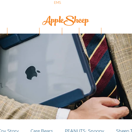
ส่งเร็ว ส่ง
EMS
ฟรีก่อนบ่าย 3 ส่งเลย
ป๋า
iPhone/Samsung
ฟิล์มกันรอย
Stylus
Keyboard
อุปกรณ์ Apple Penci
Toy Story
Care Bears
PEANUTS: Snoopy
Sheep 