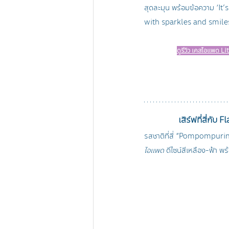
สุดละมุน พร้อมข้อความ ‘It’
with sparkles and smiles
ดูรีวิว เคสไอแพด Lit
เสิร์ฟที่สี่ก
รสชาติที่สี่ “Pompompurin
ไอแพด
 ดีไซน์สีเหลือง-ฟ้า