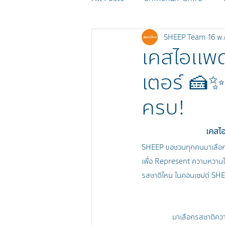
SHEEP Team
16 พ.
MOMOREI
Monchhichi
เคสไอแพด 
เตอร์ 🍰
POKÉMON
SHEEP Events
ครบ!
เคสไ
SHEEP ขอชวนทุกคนมาเลือกเ
เพื่อ Represent ความหวานใน
รสชาติไหน ในคอนเซปต์ SH
มาเลือกรสชาติควา