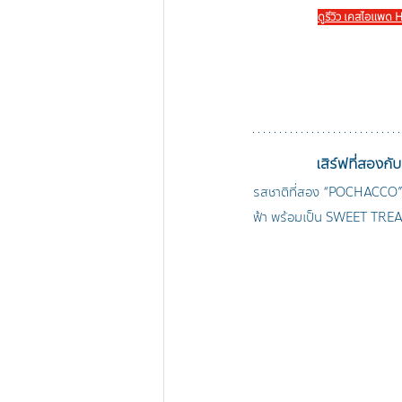
ดูรีวิว เคสไอแพด 
เสิร์ฟที่สอง
รสชาติที่สอง “POCHACCO” 
ฟ้า พร้อมเป็น SWEET TREAT