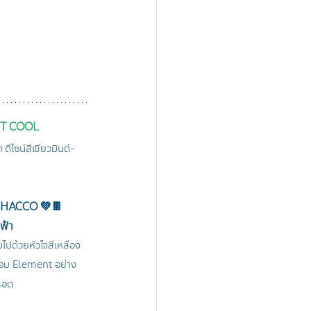
T COOL
ด
 ดีไซน์สีเขียวมินต์-
CHACCO 💚🍫 
-ฟ้า
ไปด้วยหัวใจสีเหลือง
้อม Element อย่าง
รอต