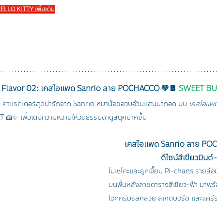
HELLO KITTY เพิ่มเติม
กับ Flavor 02: เคสไอแพด Sanrio ลาย POCHACCO 💚🍫 
SWEET BU
คาแรกเตอร์สุดน่ารักจาก Sanrio หมาน้อยอวบอ้วนแสนน่ากอด บน 
เคสไอแพ
 🍰✨ เพื่อเติมความหวานให้วันธรรมดาดูสนุกมากขึ้น
เคสไอแพด Sanrio ลาย PO
ดีไซน์สีเขียวมินต์
โปเชโกะและลูกเจี๊ยบ Pi-chans รายล้อม
บนพื้นหลังลายตารางสีเขียว-ฟ้า มาพร
ไอศกรีมรสกล้วย สเกตบอร์ด และแคร์