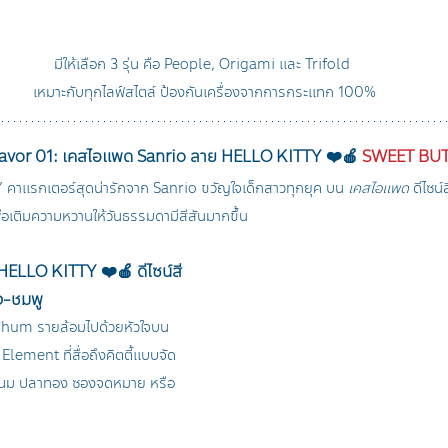
มีให้เลือก 3 รุ่น คือ People, Origami และ Trifold 
เหมาะกับทุกไลฟ์สไตล์ ป้องกันเครื่องจากการกระแทก 100%
Flavor 01: เคสไอแพด Sanrio ลาย HELLO KITTY ❤️🍎 
SWEET BUT
คาแรกเตอร์สุดน่ารักจาก Sanrio ขวัญใจเด็กสาวทุกยุค บน 
เคสไอแพด
 ดีไซน
อเติมความหวานให้วันธรรมดามีสีสันมากขึ้น
ELLO KITTY ❤️🍎 ดีไซน์สี
ง-ชมพู
y Chum รายล้อมไปด้วยหัวใจบน
lement ที่สื่อถึงคิตตี้แบบจัด
ขวดนม ปลาทอง ซองจดหมาย หรือ