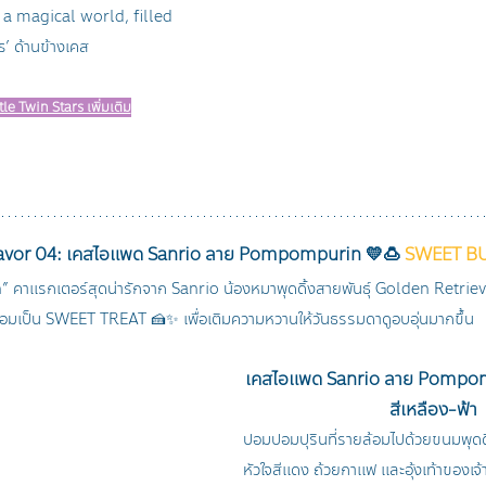
s a magical world, filled 
’ ด้านข้างเคส
tle Twin Stars เพิ่มเติม
ับ Flavor 04: เคสไอแพด Sanrio ลาย Pompompurin 💛🍮 
SWEET B
” คาแรกเตอร์สุดน่ารักจาก Sanrio น้องหมาพุดดิ้งสายพันธุ์ Golden Retrie
 พร้อมเป็น SWEET TREAT 🍰✨
เพื่อเติมความหวานให้วันธรรมดาดูอบอุ่นมากขึ้น
เคสไอแพด Sanrio ลาย Pompomp
สีเหลือง-ฟ้า
ปอมปอมปุรินที่รายล้อมไปด้วยขนมพุดดิ
หัวใจสีแดง ถ้วยกาแฟ และอุ้งเท้าของเจ