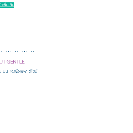
เพิ่มเติม
UT GENTLE
น บน 
เคสไอแพด 
ดีไซน์