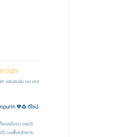
UT COZY
ver แสนอบอุ่น บน 
เคส
urin 💛🍮 ดีไซน์
้งของโปรด เชอร์รี 
้าตัว บนพื้นหลังลาย