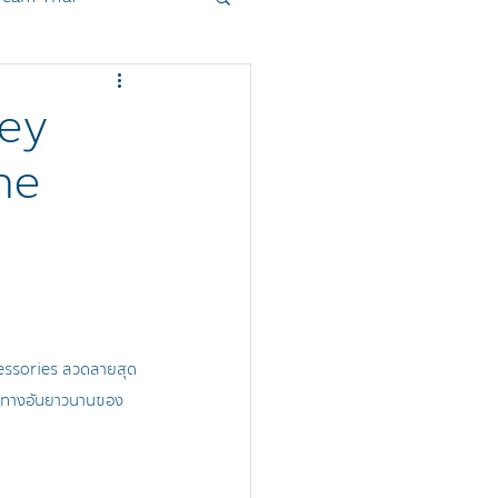
oduct
Sanrio
key
ne
cessories ลวดลายสุด
ินทางอันยาวนานของ 