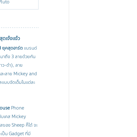
Pluto 
ดเจ๋งแจ๋ว
 ยุคสุดอาร์ต 
แบรนด์ 
มาถึง 3 ลายด้วยกัน 
าว-ดำ), ลาย 
และลาย Mickey and 
ลแบบจัดเต็มในแต่ละ
Mouse 
Phone 
ากับเคส Mickey 
ใสของ Sheep ก็ได้ จะ
เป็น Gadget ที่มี