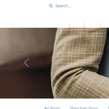
Home
Collab
เคส iPad
กระเ
All Posts
Shinchan-Shiro