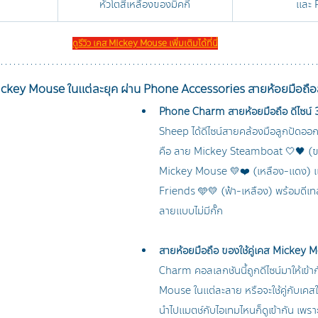
หัวโตสีเหลืองของมิคกี้
และ 
ดูรีวิว เคส Mickey Mouse เพิ่มเติมได้ที่นี่
ckey Mouse ในแต่ละยุค ผ่าน Phone Accessories สายห้อยมือถือสุ
Phone Charm สายห้อยมือถือ ดีไซน์ 3
Sheep ได้ดีไซน์สายคล้องมือลูกปัดออก
คือ ลาย Mickey Steamboat 🤍🖤 (ข
Mickey Mouse 💛❤️ (เหลือง-แดง) 
Friends 🩵💛 (ฟ้า-เหลือง) พร้อมดีเท
ลายแบบไม่มีกั๊ก
สายห้อยมือถือ ของใช้คู่เคส Mickey 
Charm คอลเลกชันนี้ถูกดีไซน์มาให้เข้
Mouse ในแต่ละลาย หรือจะใช้คู่กับเคส
นำไปแมตช์กับไอเทมไหนก็ดูเข้ากัน เพราะ