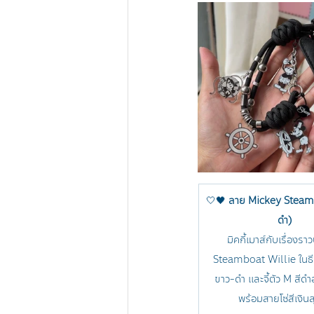
🤍🖤 
ลาย Mickey Steam
ดำ)
มิคกี้เมาส์กับเรื่องรา
Steamboat Willie ในธี
ขาว-ดำ และจี้ตัว M สีดำ
พร้อมสายโซ่สีเงินส