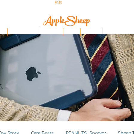
ส่งเร็ว ส่ง
EMS
ฟรีก่อนบ่าย 3 ส่งเลย
ป๋า
iPhone/Samsung
ฟิล์มกันรอย
Stylus
Keyboard
อุปกรณ์ Apple Penci
Toy Story
Care Bears
PEANUTS: Snoopy
Sheep 