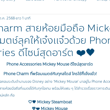
ต.ค. 2568
ยาว 1 นาที
MICKEY AND FRIENDS
Disney Zootopia
SHEEP Pr
arm สายห้อยมือถือ Mic
ตช์ลุคให้เจ๋งแจ๋วด้วย Pho
SHEEP OG
BLEACH
es ดีไซน์สุดอาร์ต ❤️🖤
Phone Accessories Mickey Mouse ดีไซน์สุดอาร์ต 
Phone Charm ที่พร้อมแมตช์กับทุกสไตล์ ใครใช้ก็เจ๋งแจ๋ว!
นไอคอนระดับตำนานของ Disney อย่าง ‘Mickey Mouse’ มาอยู่ใน Phone Ac
ยห้อยมือถือที่แมตช์ได้กับทุกไอเทม พร้อมให้แฟน ๆ ได้สำรวจเรื่องราวการเด
น์หลัก คือ
🤍🖤 Mickey Steamboat
💛❤️ Mickey Mouse 