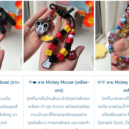
boat (ขาว-
💛❤️ 
ลาย Mickey Mouse (เหลือง-
🩵💛 
ลาย Mickey 
แดง)
เหล
วบนเรือ 
มิคกี้เมาส์ในโทนสีประจำตัวอย่างสีแดง-
มิคกี้เมาส์และแก
มย้อนยุคสี
เหลือง-ดำ สุด Iconic พร้อมห่วงห้อย
สดใส มาพร้อมจี้
อันใหญ่ มา
กระเป๋าและจี้ดีเทลเอกลักษณ์อย่าง
แก๊งเพื่อนอย่า
ุดเท่
ถุงมือสีขาว กางเกงสีแดง และรองเท้า
Donald Duck, Da