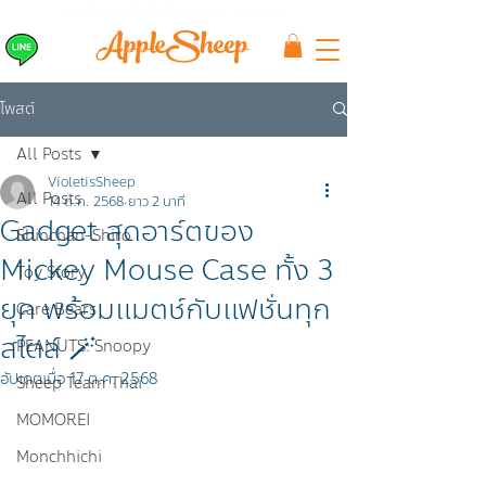
ส่งเร็ว ส่ง EMS
ฟรีก่อนบ่าย 3 ส่งเลย
โพสต์
All Posts
VioletisSheep
All Posts
14 ต.ค. 2568
ยาว 2 นาที
Gadget สุดอาร์ตของ
Shinchan-Shiro
Mickey Mouse Case ทั้ง 3
Toy Story
ยุค พร้อมแมตช์กับแฟชั่นทุก
Care Bears
สไตล์ 🪄
PEANUTS: Snoopy
อัปเดตเมื่อ
17 ต.ค. 2568
Sheep Team Thai
MOMOREI
Monchhichi