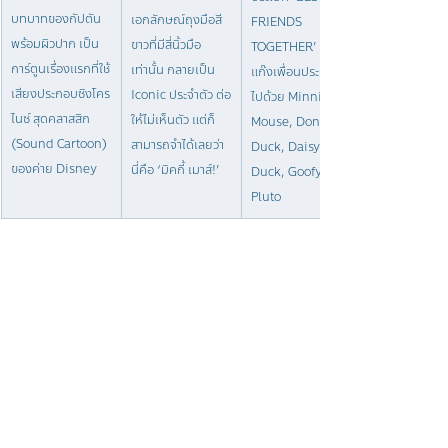
บทบาทของกัปตัน
เอกลักษณ์ถุงมือสี
FRIENDS 
พร้อมผิวปาก เป็น
ขาวที่มีสี่นิ้วมือ
TOGETHER’ ที่มี
การ์ตูนเรื่องแรกที่ใช้
เท่านั้น กลายเป็น 
แก๊งเพื่อนประกอบ
เสียงประกอบซิงโคร
Iconic ประจำตัว ต่อ
ไปด้วย Minnie 
ไนซ์ สุดคลาสสิก 
ให้ไม่เห็นตัว แต่ก็
Mouse, Donald 
(Sound Cartoon) 
สามารถจำได้เลยว่า
Duck, Daisy 
ของค่าย Disney
นี่คือ ‘มิคกี้ เมาส์!’
Duck, Goofy และ 
Pluto