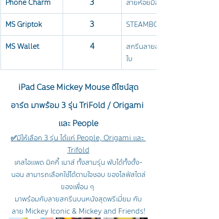
3
Phone Charm
สายห้อยมือถือทุกชิ้น มีตะขอเพื่อให
3
MS Griptok
STEAMBOAT: หมุนได้ / Mickey 
4
MS Wallet
สกรีนลายสุดคมชัด พร้อมฟังก์ชันล็
ใบ
iPad Case Mickey Mouse ดีไซน์สุด
อาร์ต มาพร้อม 3 รุ่น TriFold / Origami 
และ People
✅
มีให้เลือก 3 รุ่น ได้แก่ People, Origami และ 
Trifold
เคสไอแพด มิคกี้ เมาส์ ทั้งสามรุ่น พับได้ทั้งตั้ง-
นอน สามารถเลือกใช้ได้ตามใจชอบ ของไลฟ์สไตล์
ของเพื่อน ๆ 
มาพร้อมกับลายสกรีนบนหนังสุดพรีเมี่ยม กับ
ลาย Mickey Iconic & Mickey and Friends!