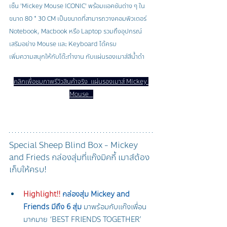
เซ็น 'Mickey Mouse ICONIC' พร้อมแอคชันต่าง ๆ ใน
ขนาด 80 * 30 CM เป็นขนาดที่สามารถวางคอมพิวเตอร์ 
Notebook, Macbook หรือ Laptop รวมถึงอุปกรณ์
เสริมอย่าง Mouse และ Keyboard ได้ครบ
เพิ่มความสนุกให้กับโต๊ะทำงาน กับแผ่นรองเมาส์สีน้ำดำ
คลิกเพื่อชมภาพรีวิวสินค้าจริง  แผ่นรองเมาส์ Mickey 
Mouse   
Special Sheep Blind Box - Mickey 
and Frieds กล่องสุ่มที่แก๊งมิคกี้ เมาส์ต้อง
เก็บให้ครบ!
Highlight!! 
กล่องสุ่ม Mickey and 
Friends มีถึง 6 สุ่ม 
มาพร้อมกับแก๊งเพื่อน
มากมาย ‘BEST FRIENDS TOGETHER’ 