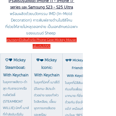
✅รองรับรุ่นตั้งแต่ iPhone 11 - iPhone 17 
series และ Samsung S23 - S25 Ultra
พร้อมผลิตด้วยนวัตกรรม IMD (In-Mold 
Decoration) การพิมพ์ลายด้านในซิลิโคน
ที่ช่วยให้ลายไม่หลุดลอกง่าย เป็นเอกลักษณ์เฉพาะ
ของแบรนด์ Sheep 
สามารถดูรีวิวสินค้าจริง Phone Case Mickey Mouse 
เพิ่มเติมได้ที่นี่
🤍🖤 Mickey 
💛
❤️ Mickey 
🩵💛 Mickey and 
Steamboat: 
Iconic:
Friends:
With Keychain
With Keychain
With Keychain
ในยุคภาพสีขาว-ดำ
ในยุคที่มิคกี้ เมาส์ได้
ในยุคที่มีสีสันสดใส 
สุด กับลายฉากเรือ
มีไอเทม-สีประจำ
กับแก๊งเพื่อน
กลไฟวิลลี่ 
ตัวอย่าง รองเท้าหัว
มากมาย ที่ยิ่งอยู่
(STEAMBOAT 
โตสีเหลือง, เอี๊ยม
ด้วยกัน ยิ่งเจ๋ง
WILLIE) มิคกี้ เมาส์
ชุดกางเกงสีแดง 
แจ๋ว! เหมือนกับ
ที่กำลังขับเรือใน
และพร้อม
ประโยค ‘BEST 