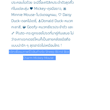
ประกอบไปด้วย จะมีจี้อะคริลิคประจำตัวสุดคิ้ว
ท์ในแต่ละสุ่ม 🖤 Mickey-ถุงมือขาว, 🎀 
Minnie Mouse-โบว์แดงผูกผม, 🤍 Daisy 
Duck-ดอกไม้เดซี่, ⚓Donald Duck-หมวก
กะลาสี, 🧩 Goofy-หมวกเขียวประจำตัว และ 
🦴 Pluto-กระดูกของโปรดที่มาคู่กันเสมอ ไม่
ว่าจะคาแรกเตอร์ไหนก็เป็นสายคล้องมือถือ
แบบน่ารัก ๆ สุดอาร์ตไม่เหมือนใคร !
คลิกเพื่อชมภาพรีวิวสินค้าจริง Sheep Blind Box 
Charm Mickey Mouse   