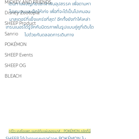
MICKEY AND FRIENDS
เดินทางผจญภัยและฝ่าฟันอุปสรรค เพื่อตามหา
โปเกมอนและฝึกให้เก่ง เพื่อที่จะได้เป็นโปเกมอน
Disney Zootopia
มาสเตอร์ที่แข็งแกร่งที่สุด! อีกทั้งยังทำให้เหล่า
SHEEP Product
เทรนเนอร์ได้รู้จักกับมิตรภาพในรูปแบบคู่หูที่เติบโต
Sanrio
ไปด้วยกันตลอดการเดินทาง 
POKÉMON
SHEEP Events
SHEEP OG
BLEACH
ดูรีวิว เคสไอแพด แมตช์กับ
แผ่นรองเมาส์
 - POKÉMON คลิกที่นี่
SHEEP ได้นำคาแรกเตอร์จาก POKÉMON ใน