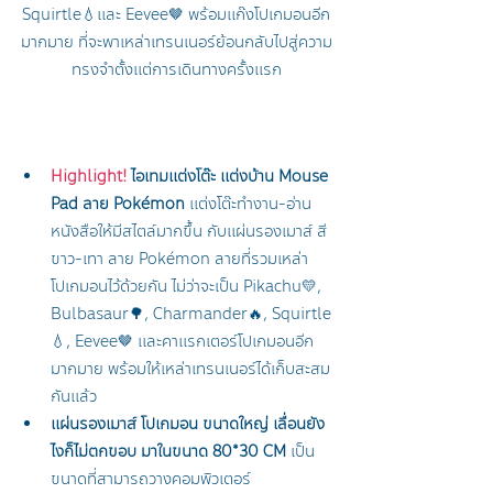
Squirtle💧และ Eevee🤎 พร้อมแก๊งโปเกมอนอีก
มากมาย ที่จะพาเหล่าเทรนเนอร์ย้อนกลับไปสู่ความ
ทรงจำตั้งแต่การเดินทางครั้งแรก
Highlight!
 ไอเทมแต่งโต๊ะ แต่งบ้าน Mouse 
Pad ลาย Pokémon 
แต่งโต๊ะทำงาน-อ่าน
หนังสือให้มีสไตล์มากขึ้น กับแผ่นรองเมาส์ สี
ขาว-เทา ลาย Pokémon ลายที่รวมเหล่า
โปเกมอนไว้ด้วยกัน ไม่ว่าจะเป็น Pikachu💛, 
Bulbasaur🌳, Charmander🔥, Squirtle
💧, Eevee🤎 และคาแรกเตอร์โปเกมอนอีก
มากมาย พร้อมให้เหล่าเทรนเนอร์ได้เก็บสะสม
กันแล้ว
แผ่นรองเมาส์ โปเกมอน ขนาดใหญ่ เลื่อนยัง
ไงก็ไม่ตกขอบ มาในขนาด 80*30 CM
 เป็น
ขนาดที่สามารถวางคอมพิวเตอร์ 