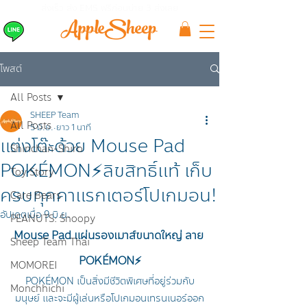
ส่งเร็ว ส่ง EMS
ฟรีก่อนบ่าย 3 ส่งเลย
โพสต์
All Posts
SHEEP Team
All Posts
5 มิ.ย.
ยาว 1 นาที
แต่งโต๊ะด้วย Mouse Pad
Shinchan-Shiro
POKÉMON⚡ลิขสิทธิ์แท้ เก็บ
Toy Story
ครบทุกคาแรกเตอร์โปเกมอน!
Care Bears
อัปเดตเมื่อ
9 มิ.ย.
PEANUTS: Snoopy
Mouse Pad แผ่นรองเมาส์ขนาดใหญ่ ลาย 
Sheep Team Thai
POKÉMON⚡
MOMOREI
POKÉMON เป็นสิ่งมีชีวิตพิเศษที่อยู่ร่วมกับ
Monchhichi
มนุษย์ และจะมีผู้เล่นหรือโปเกมอนเทรนเนอร์ออก