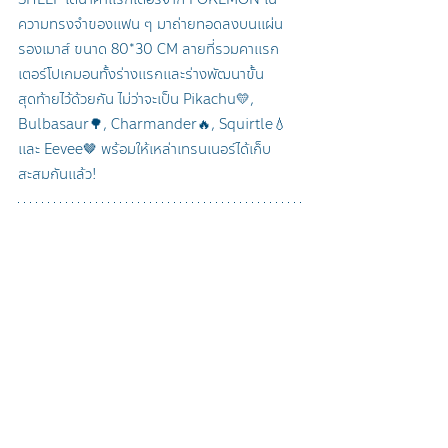
ความทรงจำของแฟน ๆ มาถ่ายทอดลงบนแผ่น
รองเมาส์ ขนาด 80*30 CM ลายที่รวมคาแรก
เตอร์โปเกมอนทั้งร่างแรกและร่างพัฒนาขั้น
สุดท้ายไว้ด้วยกัน 
ไม่ว่าจะเป็น Pikachu💛, 
Bulbasaur🌳, Charmander🔥, Squirtle💧 
และ Eevee🤎
 พร้อมให้เหล่าเทรนเนอร์ได้เก็บ
สะสมกันแล้ว!