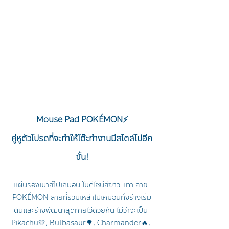
Mouse Pad POKÉMON⚡
คู่หูตัวโปรดที่จะทำให้โต๊ะทำงานมีสไตล์ไปอีก
ขั้น!
แผ่นรองเมาส์โปเกมอน ในดีไซน์สีขาว-เทา ลาย 
POKÉMON 
ลายที่รวมเหล่าโปเกมอนทั้งร่างเริ่ม
ต้นและร่างพัฒนาสุดท้ายไว้ด้วยกัน ไม่ว่าจะเป็น 
Pikachu💛, Bulbasaur🌳, Charmander🔥, 