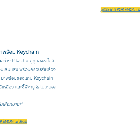
ดูรีวิว เคส POKÉMON เพิ
มาพร้อม Keychain
งอย่าง Pikachu คู่หูของซาโตชิ 
งินเล่นแสง พร้อมกรอบสีเหลือง
จู มาพร้อมของแถม Keychain 
ีเหลือง และจี้พิคาจู & โปเกบอล
ฉันเลือกนาย!”
POKÉMON เพิ่มเติม