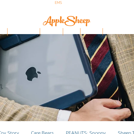
ส่งเร็ว ส่ง
EMS
ฟรีก่อนบ่าย 3 ส่งเลย
ป๋า
iPhone/Samsung
ฟิล์มกันรอย
Stylus
Keyboard
อุปกรณ์ Apple Penci
Toy Story
Care Bears
PEANUTS: Snoopy
Sheep 