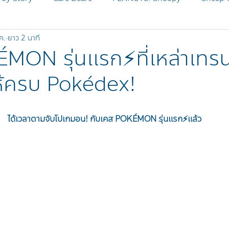
ค.
ยาว 2 นาที
MICKEY AND FRIENDS
Disney Zootopia
SHEEP Pr
MON รุ่นแรก⚡ที่เหล่าเทรน
ให้ครบ Pokédex!
SHEEP OG
BLEACH
ได้เวลาตามจับโปเกมอน! กับเคส POKÉMON รุ่นแรก⚡แล้ว