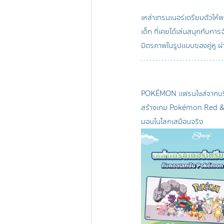
เหล่าเทรนเนอร์เตรียมตัวให
เด็ก ที่เคยได้เล่นสนุกกับก
มิตรภาพในรูปแบบของคู่หู
POKÉMON แฟรนไชส์จากบริษั
สร้างเกม Pokémon Red & Gr
มอนในโลกเสมือนจริง 