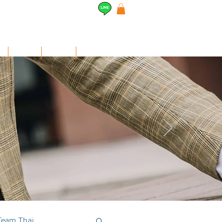
l
Airpods
สินค้าอื่นๆ
Contact
Team Thai