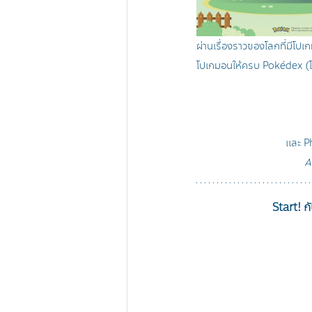
ผ่านเรื่องราวของโลกที่มีโปเ
โปเกมอนให้ครบ
Pokédex (โป
และ P
A
Start! 