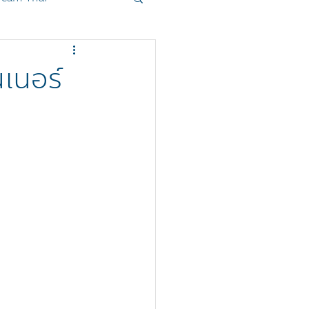
oduct
Sanrio
เนอร์