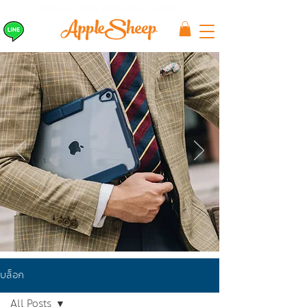
ส่งเร็ว ส่ง EMS
ฟรีก่อนบ่าย 3 ส่งเลย
บล็อก
All Posts