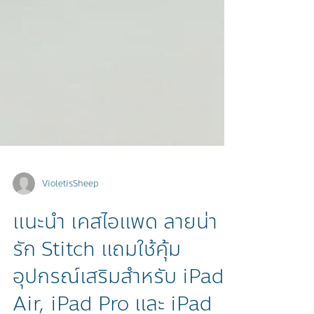
VioletisSheep