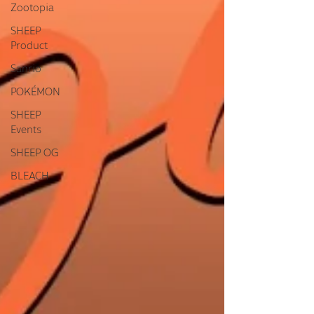
Zootopia
SHEEP
Product
Sanrio
POKÉMON
SHEEP
Events
SHEEP OG
BLEACH