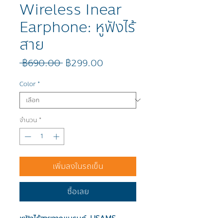
Wireless Inear
Earphone: หูฟังไร้
สาย
ราคา
ราคา
 ฿690.00 
฿299.00
ปกติ
ขาย
ลด
Color
*
จำนวน
*
เพิ่มลงในรถเข็น
ซื้อเลย