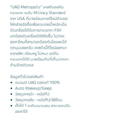
"UAG Metropolis" เคสกันงอกัน
กระแทก ระดับ Military Standard
จาก USA ที่มาพร้อมการดีไซน์ตัวเคส
ให้คล้ายรังผึ้งเพื่อกระจายน้ำหนักเมื่อ
ตัวเครื่องได้รับการกระแทก ทำให้
ปกป้องตัวเครื่องได้ดียิ่งขึ้น ไม่ว่าจะ
องศาไหนก็สามารถป้องกันไอแพดได้
ทุกมุมเลยครับ เคสตัวนี้ดีไซน์ออกมา
คลาสสิค เรียบหรู ไม่หนา แต่กัน
กระแทกได้ดี มาพร้อมกับที่เก็บปากกา
ด้านข้างตัวเคส
ข้อมูลทั่วไปของสินค้า
แบรนด์ UAG ของแท้ 100%
Auto Wakeup/Sleep
วัสดุปกหน้า - หนังPU
วัสดุปกหลัง - หนังPU/ซิลิโคน
ตั้งได้ 1 ระดับแนวนอน สามารถปรับ
องศาได้