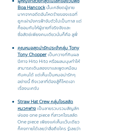
ผู้หญิงที่สวยที่สุดในโลกของวันพีช
Boa Hancock
นั้นเกลียดผู้ชาย
มากจากอดีตอันโหดร้ายของเธอที่
ถูกเผ่ามังกรฟ้าจับตัวไปเป็นทาส แต่
ก็ยอมกับให้ผู้ชายที่จริงจังและ
ซื่อสัตย์เพียงคนเดียวนั่นก็คือ ลูฟี่
คุณหมอสุดน่ารักประจำกลุ่ม Tony
Tony Chopper
เป็นกวางที่กินผล
ปีศาจ Hito Hito หรือผลมนุษทำให้
สามารถเดินสองขาและพูดเหมือน
กับคนได้ แต่เห็นเป็นหมอน่ารักๆ
อย่างนี้ ถึงเวลาที่ต้องสู้ก็โหดเอา
เรื่องนะครับ
Straw Hat Crew กลุ่มโจรสลัด
หมวกฟาง
เป็นลายรวบรวมสัญลัก
ษ์ของ one piece ที่สาวกโจรสลัด
One piece เพียงแค่เห็นแว๊บเดียว
ก็คงทายได้เลยว่าสื่อถึงใคร รู้เลยว่า