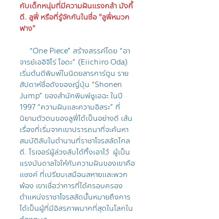
กับเด็กหนุ่มที่มีความฝันแรงกล้า มังกี้
ดี. ลูฟี่ หรือที่รู้จักกันในชื่อ "ลูฟี่หมวก
ฟาง"
“One Piece” สร้างสรรค์โดย “อา
จารย์เออิจิโร่ โอดะ” (Eiichiro Oda)
เริ่มต้นตีพิมพ์ในนิตยสารการ์ตูน ราย
สัปดาห์ชื่อดังของญี่ปุ่น “Shonen
Jump” ของสำนักพิมพ์ชูเอฉะ ในปี
1997 “ความฝันและความอิสระ” ที่
นิยามตัวตนของลูฟี่ได้เป็นอย่างดี เส้น
เรื่องที่เริ่มจากเขาปรารถนาที่จะค้นหา
สมบัติลับในตำนานที่ราชาโจรสลัดโกล
ดี. โรเจอร์ผู้ล่วงลับได้ทิ้งเอาไว้ ผู้เป็น
แรงบันดาลใจให้กับความฝันของเขาคือ
แชงค์ ที่เปรียบเสมือนสหายและพวก
พ้อง เขาเชื่อว่าการที่ได้ครอบครอง
ตำแหน่งราชาโจรสลัดนั้นหมายถึงการ
ได้เป็นผู้ที่มีอิสรภาพมากที่สุดในโลกใน