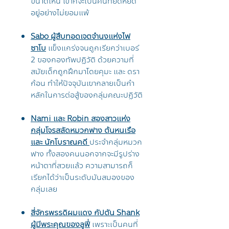
ขนาดไหน เขาก็จะเป็นคนที่ยืดหยัด
อยู่อย่างไม่ยอมแพ้
Sabo ผู้สืบทอดเจตจำนงแห่งไฟ
ซาโบ
แข็งแกร่งจนถูกเรียกว่าเบอร์
2 ของกองทัพปฏิวัติ ด้วยความที่
สมัยเด็กถูกฝึกมาโดยคุมะ และ ดรา
ก้อน ทำให้ปัจจุบันเขากลายเป็นกำ
หลักในการต่อสู้ของกลุ่มคณะปฏิวัติ
Nami และ Robin สองสาวแห่ง
กลุ่มโจรสลัดหมวกฟาง ต้นหนเรือ
และ นักโบราณคดี
ประจำกลุ่มหมวก
ฟาง ทั้งสองคนนอกจากจะมีรูปร่าง
หน้าตาที่สวยแล้ว ความสามารถก็
เรียกได้ว่าเป็นระดับมันสมองของ
กลุ่มเลย
สี่จักรพรรดิผมแดง กัปตัน Shank
ผู้มีพระคุณของลูฟี่
เพราะเป็นคนที่