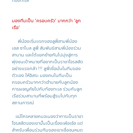
ท้องทะเล
มองทีมเป็น ‘ครอบครัว’ มากกว่า ‘ลูก
เรือ’
พี่น้องเริ่มแรกของลูฟี่สามพี่น้อง
เอส ซาโบล ลูฟี่ สัมพันธ์สามพี่น้องร่วม
สาบาน และได้แยกย้ายกันไปมุ่งสู่การ
พุ่งชนเป้าหมายที่อยากเป็นราชาโจรสลัด
อย่างแรงกล้า !!! ลูฟี่เชื่อมั่นในทีมของ
ตัวเอง ให้อิสระ มองคนในทีมเป็น
ครอบครัวมากกว่าเจ้านายกับลูกน้อง
การผจญภัยไปกับท้องทะเล ร่วมกับลูก
เรือร่วมสาบานที่พร้อมสู้รบไปกับทุก
สถานการณ์
แม้ใครหลายคนจะมองว่าการเป็นราชา
โจรสลัดของเขานั้นเป็นเรื่องเพ้อเจ้อ แต่
สำหรับเพื่อนร่วมทีมของเขาเชื่อจนหมด