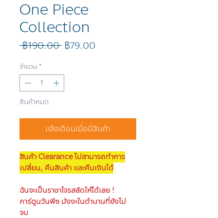
One Piece
Collection
ราคา
ราคา
 ฿190.00 
฿79.00
ปกติ
ขาย
ลด
จำนวน
*
สินค้าหมด
แจ้งเตือนเมื่อมีสินค้า
สินค้า Clearance ไม่สามารถทำการ
เปลี่ยน, คืนสินค้า และคืนเงินได้
ฉันจะเป็นราชาโจรสลัดให้ได้เลย !
การ์ตูนวันพีซ มังงะในตำนานที่ยังไม่
จบ