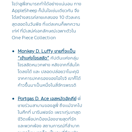
ใจว่าลูฟี่สามารถทำได้อย่างแน่นอน ทาง
AppleSheep ก็มั่นใจเช่นเดียวกัน จึง
ได้สร้างสรรค์ลายเคสของ 10 ตัวละคร
สุดฮอตในวันพีซ ที่แต่ละคนก็พกความ
เท่ห์ ที่มีเสน่ห์เอกลักษณ์เฉพาะตัวใน
One Piece Collection
Monkey D. Luffy ชายที่จะเป็น
“เจ้าแห่งโจรสลัด”
กัปตันแห่งกลุ่ม
โจรสลัดหมวกฟาง หลังจากที่ล้มไค
โดลงได้ และ ปลอดปล่อยวาโนะคุนิ
จากการปกครองของโอโรจิ เขาก็ได้
ก้าวขึ้นมาเป็นหนึ่งในสี่จักรพรรดิ
Portgas D. Ace เอสหมัดอัคคีย์
พี่
ชายร่วมสาบานของลูฟี่ ถึงแม้จากไป
ในศึกที่ มารีนฟอร์ด เพราะทุ่มเทสุด
ชีวิตเพื่อปกป้องน้องชายสุดที่รัก
และพวกพ้อง สถานการณ์ที่ลำบาก