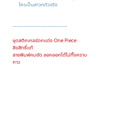
ใครเป็นสาวกตัวจริง
-------------------------
ชุดสติกเกอร์ตกแต่ง One Piece
ลิขสิทธิ์แท้
ลายพิมพ์คมชัด ลอกออกได้ไม่ทิ้งคราบ
กาว
ไอเทมที่ราคาดีที่สุดในวันพีซ
คอลเลคชันยังคงเป็นสติกเกอร์เซตที่
ช่วยเพิ่มความแตกต่าง และบ่งบอก
ความเป็นตัวตนของเราได้มากขึ้น ที่
สำคัญสามารถเอาไปติดเพิ่มความเท่กับ
อะไรก็ได้ ไม่ทิ้งคราบกาวแน่นอน
Highlight!!!
สติกเกอร์ตกแต่ง
บ่งบอกตัวตนและความชื่นชอบ
ถ้า