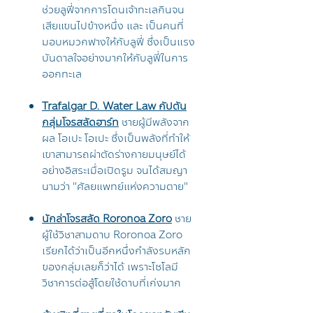
ช่วยลูฟี่จากการโดนเจ้าทะเลกินจน
เสียแขนไปข้างหนึ่ง และ เป็นคนที่
มอบหมวกฟางให้กับลูฟี่ ซึ่งเป็นแรง
บันดาลใจอย่างมากให้กับลูฟี่ในการ
ออกทะเล
Trafalgar D. Water Law กัปตัน
กลุ่มโจรสลัดฮาร์ท
ชายผู้มีพลังจาก
ผล โอเปะ โอเปะ ซึ่งเป็นพลังที่ทำให้
เขาสามารถผ่าตัดร่างกายมนุษย์ได้
อย่างอิสระเมื่อเปิดรูม จนได้สมญา
นามว่า "ศัลยแพทย์แห่งความตาย"
นักล่าโจรสลัด Roronoa Zoro
ชาย
ผู้ใช้วิชาสามดาบ Roronoa Zoro
เรียกได้ว่าเป็นอีกหนึ่งกำลังรบหลัก
ของกลุ่มเลยก็ว่าได้ เพราะโซโลมี
วิชาการต่อสู้โดยใช้ดาบที่เก่งมาก