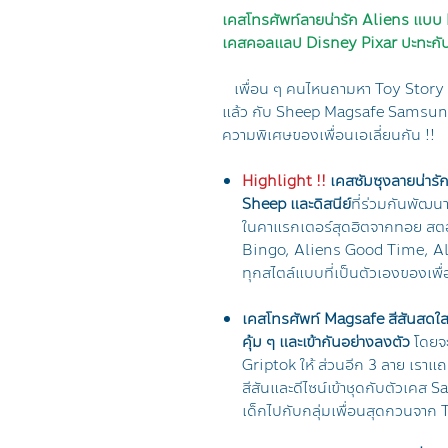
เคสโทรศัพท์ลายน่ารัก Aliens แบบ 
เคสคอลแลป Disney Pixar ปะทะกั
เพื่อน ๆ คนไหนถามหา Toy Story ก
แล้ว กับ Sheep Magsafe Samsung 
ความพิเศษของเพื่อนเอเลี่ยนกัน !!
Highlight !!
เคสซัมซุงลายน่ารั
Sheep และดิสนีย์
ที่ร่วมกันพัฒ
ในคาแรกเตอร์สุดฮิตจากทอย สตอร
Bingo, Aliens Good Time, Ali
ทุกสไตล์แบบที่เป็นตัวเองของเพื
เคสโทรศัพท์ Magsafe สีสันสดใ
คุ้ม ๆ และเข้ากันอย่างลงตัว
โดยจะ
Griptok ให้ ส่วนอีก 3 ลาย เราแ
สีสันและดีไซน์เข้าชุดกับตัวเคส
เด็กไปกับกลุ่มเพื่อนสุดกวนจาก