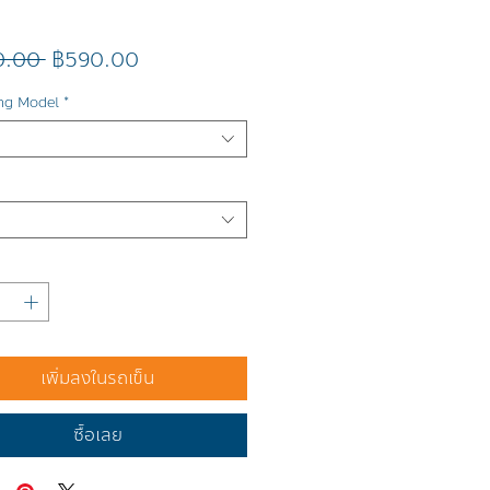
ราคา
ราคา
0.00 
฿590.00
ปกติ
ขาย
g Model
*
ลด
เพิ่มลงในรถเข็น
ซื้อเลย