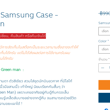
 Samsung Case -
 ฿99
on
Samsun
เลือก
่ยน, คืนสินค้า หรือคืนเงินได้
Color
*
ีการจัดเก็บในสต๊อกเป็นระยะเวลานานซึ่งอาจจะทำให้
เลือก
เก็บได้ครับ แต่ไม่ได้ส่งผลต่อการใช้งานครับผม
ินได้ครับ
จำนวน
*
le Green man :
ามตา ตัวสีเขียว สวมใส่ชุดนักบินอวกาศ ที่มีโลโก้
ิ้วมือสามนิ้ว เท้าใหญ่ นิยมเรียกกันสั้นๆ ว่า
reen Man) เพราะเคยอาศัยอยู่กับตู้คีบกรงเล็บ
ียนรู้เคล็ดลับบางอย่างจากตู้คีบ จนสามารถช่วยชีวิต
านขยะเผาได้ !