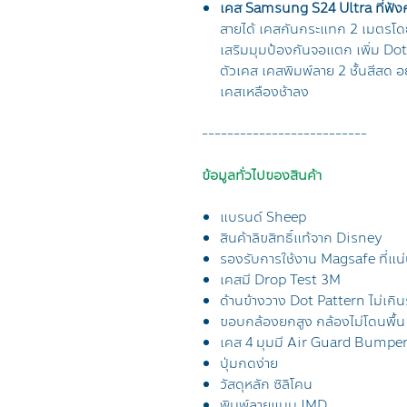
เคส Samsung S24 Ultra ที่ฟังก
สายได้ เคสกันกระแทก 2 เมตรโ
เสริมมุมป้องกันจอแตก เพิ่ม Dot 
ตัวเคส เคสพิมพ์ลาย 2 ชั้นสีสด อ
เคสเหลืองช้าลง
--------------------------
ข้อมูลทั่วไปของสินค้า
แบรนด์ Sheep
สินค้าลิขสิทธิ์แท้จาก Disney
รองรับการใช้งาน Magsafe ที่แน่นก
เคสมี Drop Test 3M
ด้านข้างวาง Dot Pattern ไม่เกิ
ขอบกล้องยกสูง กล้องไม่โดนพื้น
เคส 4 มุมมี Air Guard Bumpe
ปุ่มกดง่าย
วัสดุหลัก ซิลิโคน
พิมพ์ลายแบบ IMD