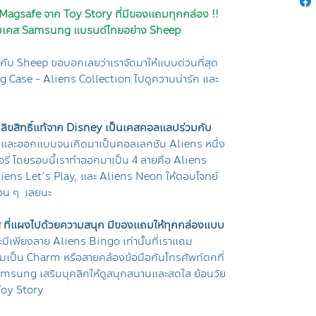
Magsafe จาก Toy Story ที่มีของแถมทุกกล่อง !!
บเคส Samsung แบรนด์ไทยอย่าง Sheep
ับ Sheep ขอบอกเลยว่าเราจัดมาให้แบบด่วนที่สุด
Case - Aliens Collection ไปดูความน่ารัก และ
กลิขสิทธิ์แท้จาก Disney เป็นเคสคอลแลปร่วมกับ
นาและออกแบบจนเกิดมาเป็นคอลเลกชัน Aliens หนึ่ง
ี่ โดยรอบนี้เราทำออกมาเป็น 4 ลายคือ Aliens
ens Let’s Play, และ Aliens Neon ให้ตอบโจทย์
่อน ๆ เลยนะ
ส ที่แผงไปด้วยความสนุก มีของแถมให้ทุกกล่องแบบ
มีเพียงลาย Aliens Bingo เท่านั้นที่เราแถม
ถมเป็น Charm หรือสายคล้องข้อมือกันโทรศัพท์ตกที่
 Samsung เสริมบุคลิกให้ดูสนุกสนานและสดใส ย้อนวัย
 Toy Story