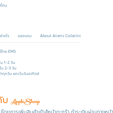
ลิโคน
อย่างไร
ของแถม
About Aliens Collection
Product Re
ย์ไทย EMS
ใน 1-2 วัน
ยใน 2-3 วัน
าทุกวัน ยกเว้นวันอาทิตย์
กับ
AppleSheep
วปโดยการเพิ่มสินค้าเข้าสู้หน้าตะกร้า ชำระเงินผ่านทางหน