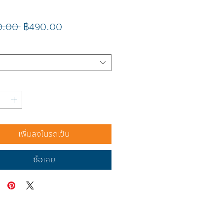
ราคา
ราคา
0.00 
฿490.00
ปกติ
ขาย
ลด
เพิ่มลงในรถเข็น
ซื้อเลย