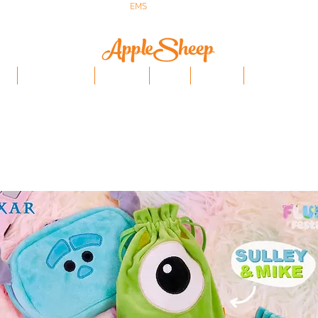
ส่งเร็ว ส่ง
EMS
ฟรีก่อนบ่าย 3 ส่งเลย
ป๋า
iPhone/Samsung
ฟิล์มกันรอย
Stylus
Keyboard
อุปกรณ์ Apple Penci