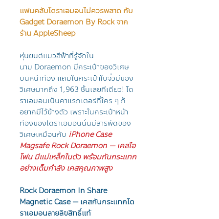
แฟนคลับโดราเอมอนไม่ควรพลาด กับ
Gadget Doraemon By Rock จาก
ร้าน AppleSheep
หุ่นยนต์แมวสีฟ้าที่รู้จักใน
นาม Doraemon มีกระเป๋าของวิเศษ
บนหน้าท้อง แถมในกระเป๋าใบจิ๋วมีของ
วิเศษมากถึง 1,963 ชิ้นเลยทีเดียว! โด
ราเอมอนเป็นคาแรกเตอร์ที่ใคร ๆ ก็
อยากมีไว้ข้างตัว เพราะในกระเป๋าหน้า
ท้องของโดราเอมอนนั้นมีสารพัดของ
วิเศษเหมือนกับ
iPhone Case
Magsafe Rock Doraemon — เคสไอ
โฟน มีแม่เหล็กในตัว พร้อมกันกระแทก
อย่างเต็มกำลัง เคสคุณภาพสูง
Rock Doraemon In Share
Magnetic Case — เคสกันกระแทกโด
ราเอมอนลายลิขสิทธิ์แท้