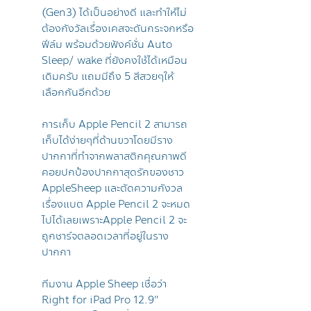
(Gen3) ได้เป็นอย่างดี และทำให้ไม่
ต้องกังวัลเรื่องเคสจะดันกระจกหรือ
ฟีล์ม พร้อมด้วยฟังค์ชั่น Auto
Sleep/ wake ที่ยังคงใช้ได้เหมือน
เดิมครับ แถมมีถึง 5 สีสวยๆให้
เลือกกันอีกด้วย
การเก็บ Apple Pencil 2 สามารถ
เก็บได้ง่ายๆที่ด้านขวาโดยมีราง
ปากกาที่ทำจากพลาสติกคุณภาพดี
คอยปกป้องปากกาสุดรักของชาว
AppleSheep และตัดความกังวล
เรื่องแบต Apple Pencil 2 จะหมด
ไปได้เลยเพราะApple Pencil 2 จะ
ถูกชาร์จตลอดเวลาที่อยู่ในราง
ปากกา
ทีมงาน Apple Sheep เชื่อว่า
Right for iPad Pro 12.9"