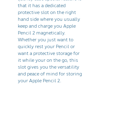
that it has a dedicated
protective slot on the right
hand side where you usually
keep and charge you Apple
Pencil 2 magnetically.
Whether you just want to
quickly rest your Pencil or
want a protective storage for
it while your on the go, this
slot gives you the versatility
and peace of mind for storing
your Apple Pencil 2.
The Right for iPad Pro 12.9"
(Gen3) is made of PU leather
with 5 colors to match your
style. The inner side has a
layer of soft microfiber to
protect your iPad Pro 12.9"