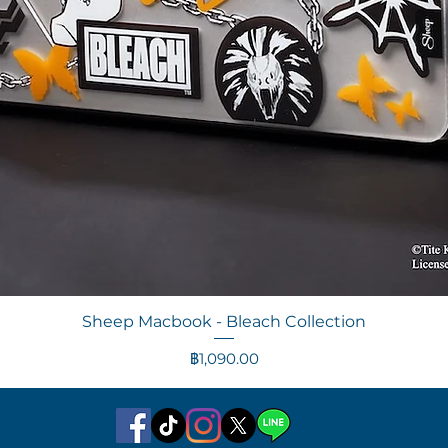
ดูข้อมูลด่วน
Sheep Macbook - Bleach Collection
ราคา
฿1,090.00