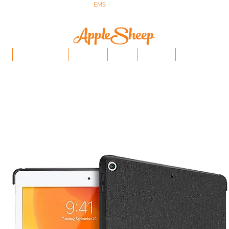
ส่งเร็ว ส่ง
EMS
ฟรีก่อนบ่าย 3 ส่งเลย
ป๋า
iPhone/Samsung
ฟิล์มกันรอย
Stylus
Keyboard
อุปกรณ์ Apple Penci