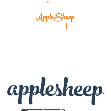
ส่งเร็ว ส่ง
EMS
ฟรีก่อนบ่าย 3 ส่งเลย
ป๋า
iPhone/Samsung
ฟิล์มกันรอย
Stylus
Keyboard
อุปกรณ์ Apple Penci