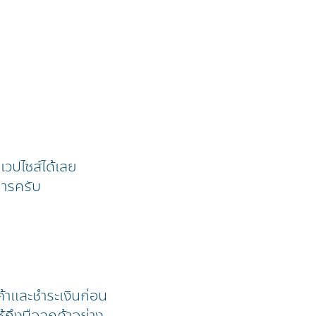
้าเวปไซส์ได้เลย
การครับ
ค้าและชำระเงินก่อน
้ถึงมือลูกค้าอย่าง